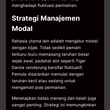
menghadapi fluktuasi permainan.
Strategi Manajemen
Modal
Rahasia utama lain adalah mengatur modal
dengan bijak. Tidak sedikit pemain
terburu-buru memasang taruhan besar
sejak awal, padahal slot seperti Tiger
Dance cenderung bersifat fluktuatif.
Pemula disarankan memulai dengan
taruhan kecil atau sedang untuk
mengamati pola permainan.
Menetapkan batas menang dan kalah juga
sangat penting. Strategi ini memungkinkan