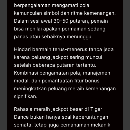
berpengalaman mengamati pola
kemunculan simbol dan ritme kemenangan.
Dalam sesi awal 30–50 putaran, pemain
bisa menilai apakah permainan sedang
panas atau sebaiknya menunggu.
Hindari bermain terus-menerus tanpa jeda
karena peluang jackpot sering muncul
setelah beberapa putaran tertentu.
Kombinasi pengamatan pola, manajemen
modal, dan pemanfaatan fitur bonus
meningkatkan peluang meraih kemenangan
signifikan.
Rahasia meraih jackpot besar di Tiger
Dance bukan hanya soal keberuntungan
semata, tetapi juga pemahaman mekanik