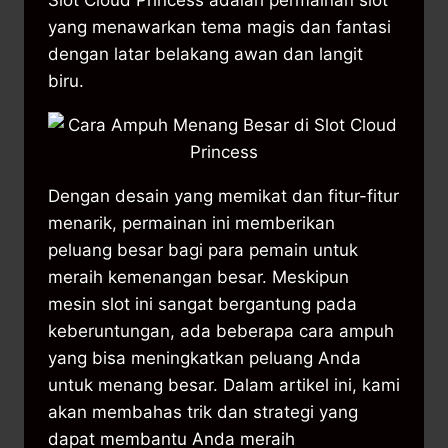
Slot Cloud Princess adalah permainan slot
yang menawarkan tema magis dan fantasi
dengan latar belakang awan dan langit
biru.
Dengan desain yang memikat dan fitur-fitur
menarik, permainan ini memberikan
peluang besar bagi para pemain untuk
meraih kemenangan besar. Meskipun
mesin slot ini sangat bergantung pada
keberuntungan, ada beberapa cara ampuh
yang bisa meningkatkan peluang Anda
untuk menang besar. Dalam artikel ini, kami
akan membahas trik dan strategi yang
dapat membantu Anda meraih