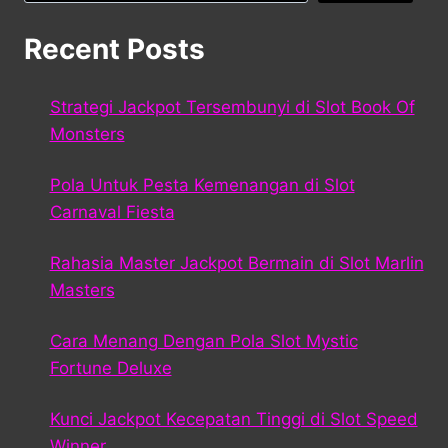
Recent Posts
Strategi Jackpot Tersembunyi di Slot Book Of
Monsters
Pola Untuk Pesta Kemenangan di Slot
Carnaval Fiesta
Rahasia Master Jackpot Bermain di Slot Marlin
Masters
Cara Menang Dengan Pola Slot Mystic
Fortune Deluxe
Kunci Jackpot Kecepatan Tinggi di Slot Speed
Winner