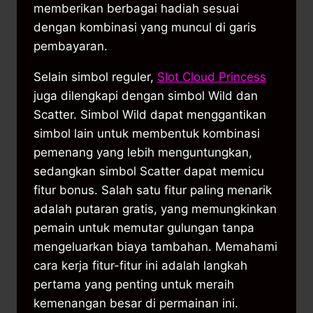
memberikan berbagai hadiah sesuai
dengan kombinasi yang muncul di garis
pembayaran.
Selain simbol reguler,
Slot Cloud Princess
juga dilengkapi dengan simbol Wild dan
Scatter. Simbol Wild dapat menggantikan
simbol lain untuk membentuk kombinasi
pemenang yang lebih menguntungkan,
sedangkan simbol Scatter dapat memicu
fitur bonus. Salah satu fitur paling menarik
adalah putaran gratis, yang memungkinkan
pemain untuk memutar gulungan tanpa
mengeluarkan biaya tambahan. Memahami
cara kerja fitur-fitur ini adalah langkah
pertama yang penting untuk meraih
kemenangan besar di permainan ini.