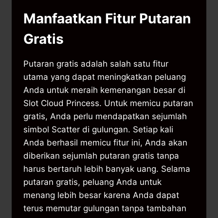
Manfaatkan Fitur Putaran
Gratis
Putaran gratis adalah salah satu fitur
utama yang dapat meningkatkan peluang
Anda untuk meraih kemenangan besar di
Slot Cloud Princess. Untuk memicu putaran
gratis, Anda perlu mendapatkan sejumlah
simbol Scatter di gulungan. Setiap kali
Anda berhasil memicu fitur ini, Anda akan
diberikan sejumlah putaran gratis tanpa
harus bertaruh lebih banyak uang. Selama
putaran gratis, peluang Anda untuk
menang lebih besar karena Anda dapat
terus memutar gulungan tanpa tambahan