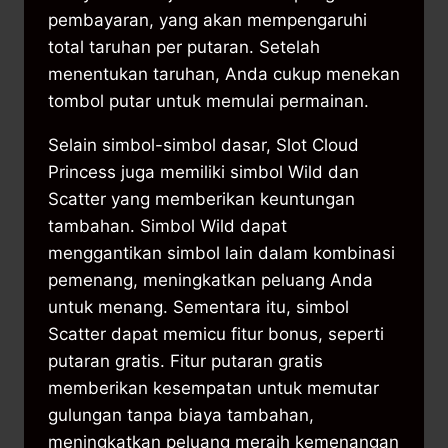
pembayaran, yang akan mempengaruhi
total taruhan per putaran. Setelah
menentukan taruhan, Anda cukup menekan
tombol putar untuk memulai permainan.
Selain simbol-simbol dasar, Slot Cloud
Princess juga memiliki simbol Wild dan
Scatter yang memberikan keuntungan
tambahan. Simbol Wild dapat
menggantikan simbol lain dalam kombinasi
pemenang, meningkatkan peluang Anda
untuk menang. Sementara itu, simbol
Scatter dapat memicu fitur bonus, seperti
putaran gratis. Fitur putaran gratis
memberikan kesempatan untuk memutar
gulungan tanpa biaya tambahan,
meningkatkan peluang meraih kemenangan