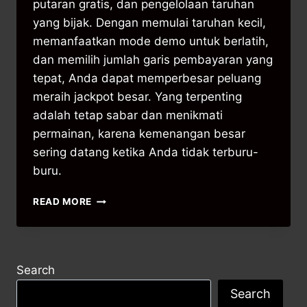
putaran gratis, dan pengelolaan taruhan
yang bijak. Dengan memulai taruhan kecil,
memanfaatkan mode demo untuk berlatih,
dan memilih jumlah garis pembayaran yang
tepat, Anda dapat memperbesar peluang
meraih jackpot besar. Yang terpenting
adalah tetap sabar dan menikmati
permainan, karena kemenangan besar
sering datang ketika Anda tidak terburu-
buru.
CARA
READ MORE
AMPUH
MENANG
BESAR
DI
Search
SLOT
CLOUD
Search
PRINCESS