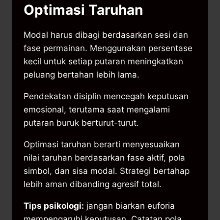
Optimasi Taruhan
Modal harus dibagi berdasarkan sesi dan
fase permainan. Menggunakan persentase
kecil untuk setiap putaran meningkatkan
peluang bertahan lebih lama.
Pendekatan disiplin mencegah keputusan
emosional, terutama saat mengalami
putaran buruk berturut-turut.
Optimasi taruhan berarti menyesuaikan
nilai taruhan berdasarkan fase aktif, pola
simbol, dan sisa modal. Strategi bertahap
lebih aman dibanding agresif total.
Tips psikologi:
jangan biarkan euforia
mempengaruhi keputusan. Catatan pola