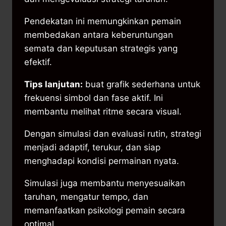
Pendekatan ini memungkinkan pemain
membedakan antara keberuntungan
semata dan keputusan strategis yang
efektif.
Tips lanjutan:
buat grafik sederhana untuk
frekuensi simbol dan fase aktif. Ini
membantu melihat ritme secara visual.
Dengan simulasi dan evaluasi rutin, strategi
menjadi adaptif, terukur, dan siap
menghadapi kondisi permainan nyata.
Simulasi juga membantu menyesuaikan
taruhan, mengatur tempo, dan
memanfaatkan psikologi pemain secara
optimal.