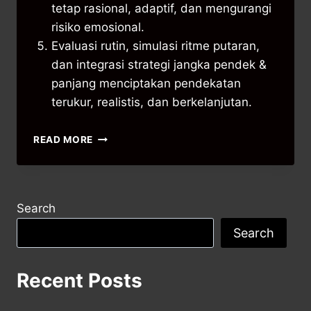
tetap rasional, adaptif, dan mengurangi
risiko emosional.
Evaluasi rutin, simulasi ritme putaran,
dan integrasi strategi jangka pendek &
panjang menciptakan pendekatan
terukur, realistis, dan berkelanjutan.
LEDAKAN
READ MORE
BONUS
SLOT
JOHN
HUNTER
Search
AND
THE
Search
BOOK
OF
TUT
Recent Posts
MEGAWAYS