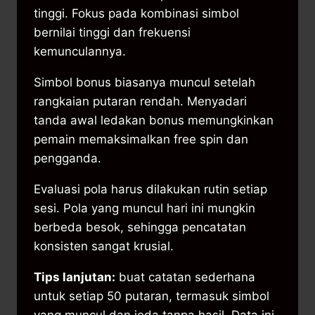
tinggi. Fokus pada kombinasi simbol
bernilai tinggi dan frekuensi
kemunculannya.
Simbol bonus biasanya muncul setelah
rangkaian putaran rendah. Menyadari
tanda awal ledakan bonus memungkinkan
pemain memaksimalkan free spin dan
pengganda.
Evaluasi pola harus dilakukan rutin setiap
sesi. Pola yang muncul hari ini mungkin
berbeda besok, sehingga pencatatan
konsisten sangat krusial.
Tips lanjutan:
buat catatan sederhana
untuk setiap 50 putaran, termasuk simbol