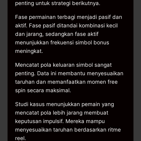
penting untuk strategi berikutnya.
Fase permainan terbagi menjadi pasif dan
aktif. Fase pasif ditandai kombinasi kecil
dan jarang, sedangkan fase aktif
menunjukkan frekuensi simbol bonus
meningkat.
Mencatat pola keluaran simbol sangat
penting. Data ini membantu menyesuaikan
taruhan dan memanfaatkan momen free
spin secara maksimal.
Studi kasus menunjukkan pemain yang
mencatat pola lebih jarang membuat
keputusan impulsif. Mereka mampu
menyesuaikan taruhan berdasarkan ritme
reel.