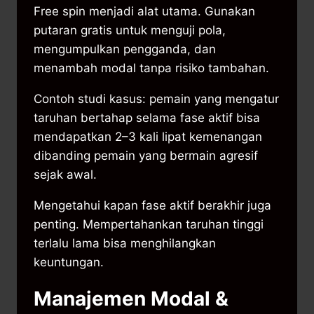
Free spin menjadi alat utama. Gunakan
putaran gratis untuk menguji pola,
mengumpulkan pengganda, dan
menambah modal tanpa risiko tambahan.
Contoh studi kasus: pemain yang mengatur
taruhan bertahap selama fase aktif bisa
mendapatkan 2–3 kali lipat kemenangan
dibanding pemain yang bermain agresif
sejak awal.
Mengetahui kapan fase aktif berakhir juga
penting. Mempertahankan taruhan tinggi
terlalu lama bisa menghilangkan
keuntungan.
Manajemen Modal &