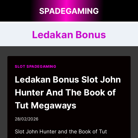
Skip
SPADEGAMING
to
content
Ledakan Bonus
SLOT SPADEGAMING
Ledakan Bonus Slot John
Hunter And The Book of
Tut Megaways
28/02/2026
Slot John Hunter and the Book of Tut