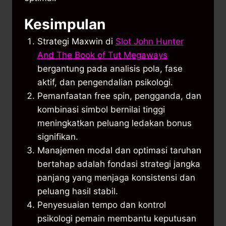
Kesimpulan
Strategi Maxwin di
Slot John Hunter
And The Book of Tut Megaways
bergantung pada analisis pola, fase
aktif, dan pengendalian psikologi.
Pemanfaatan free spin, pengganda, dan
kombinasi simbol bernilai tinggi
meningkatkan peluang ledakan bonus
signifikan.
Manajemen modal dan optimasi taruhan
bertahap adalah fondasi strategi jangka
panjang yang menjaga konsistensi dan
peluang hasil stabil.
Penyesuaian tempo dan kontrol
psikologi pemain membantu keputusan