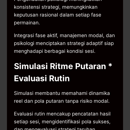
konsistensi strategi, memungkinkan
keputusan rasional dalam setiap fase
permainan.
Integrasi fase aktif, manajemen modal, dan
psikologi menciptakan strategi adaptif siap
menghadapi berbagai kondisi sesi.
Simulasi Ritme Putaran *
Evaluasi Rutin
Simulasi membantu memahami dinamika
reel dan pola putaran tanpa risiko modal.
Evaluasi rutin mencakup pencatatan hasil
setiap sesi, mengidentifikasi pola sukses,
dan mengevaluasi strategi taruhan.