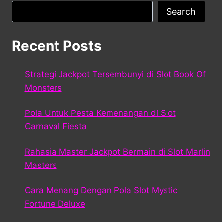
DI
Search
SLOT
FORTUNE
TIGER
Recent Posts
Strategi Jackpot Tersembunyi di Slot Book Of
Monsters
Pola Untuk Pesta Kemenangan di Slot
Carnaval Fiesta
Rahasia Master Jackpot Bermain di Slot Marlin
Masters
Cara Menang Dengan Pola Slot Mystic
Fortune Deluxe