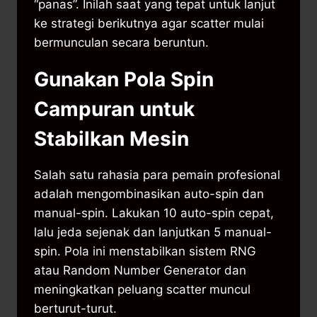
“panas”. Inilah saat yang tepat untuk lanjut
ke strategi berikutnya agar scatter mulai
bermunculan secara beruntun.
Gunakan Pola Spin
Campuran untuk
Stabilkan Mesin
Salah satu rahasia para pemain profesional
adalah mengombinasikan auto-spin dan
manual-spin. Lakukan 10 auto-spin cepat,
lalu jeda sejenak dan lanjutkan 5 manual-
spin. Pola ini menstabilkan sistem RNG
atau Random Number Generator dan
meningkatkan peluang scatter muncul
berturut-turut.