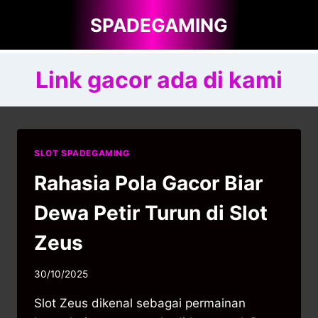
Skip
SPADEGAMING
to
content
Link gacor ada di kami
SLOT SPADEGAMING
Rahasia Pola Gacor Biar
Dewa Petir Turun di Slot
Zeus
30/10/2025
Slot Zeus dikenal sebagai permainan