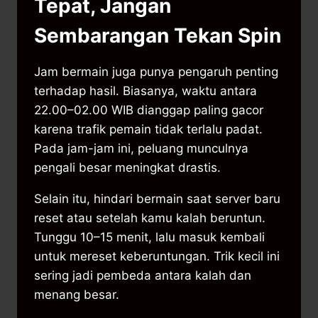
Tepat, Jangan
Sembarangan Tekan Spin
Jam bermain juga punya pengaruh penting
terhadap hasil. Biasanya, waktu antara
22.00–02.00 WIB dianggap paling gacor
karena trafik pemain tidak terlalu padat.
Pada jam-jam ini, peluang munculnya
pengali besar meningkat drastis.
Selain itu, hindari bermain saat server baru
reset atau setelah kamu kalah beruntun.
Tunggu 10–15 menit, lalu masuk kembali
untuk mereset keberuntungan. Trik kecil ini
sering jadi pembeda antara kalah dan
menang besar.