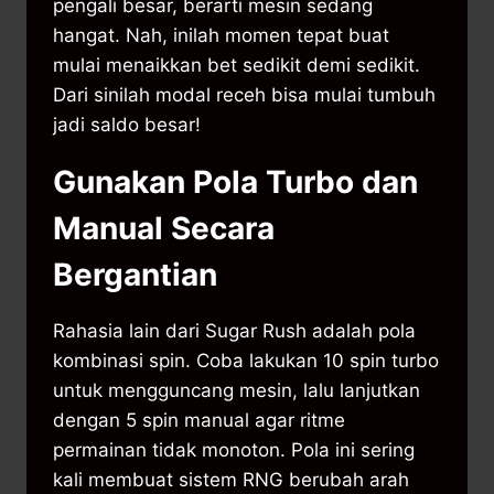
pengali besar, berarti mesin sedang
hangat. Nah, inilah momen tepat buat
mulai menaikkan bet sedikit demi sedikit.
Dari sinilah modal receh bisa mulai tumbuh
jadi saldo besar!
Gunakan Pola Turbo dan
Manual Secara
Bergantian
Rahasia lain dari Sugar Rush adalah pola
kombinasi spin. Coba lakukan 10 spin turbo
untuk mengguncang mesin, lalu lanjutkan
dengan 5 spin manual agar ritme
permainan tidak monoton. Pola ini sering
kali membuat sistem RNG berubah arah