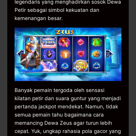
legendaris yang menghadirkan sosok Dewa
Petir sebagai simbol kekuatan dan
kemenangan besar.
Banyak pemain tergoda oleh sensasi
kilatan petir dan suara guntur yang menjadi
pertanda jackpot mendekat. Namun, tidak
semua pemain tahu bagaimana cara
memancing Dewa Zeus agar turun lebih
cepat. Yuk, ungkap rahasia pola gacor yang