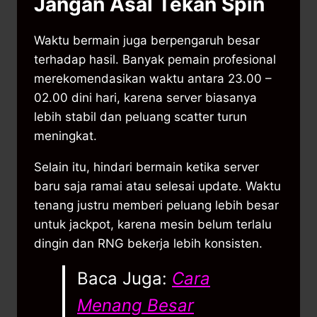
Jangan Asal Tekan Spin
Waktu bermain juga berpengaruh besar
terhadap hasil. Banyak pemain profesional
merekomendasikan waktu antara 23.00 –
02.00 dini hari, karena server biasanya
lebih stabil dan peluang scatter turun
meningkat.
Selain itu, hindari bermain ketika server
baru saja ramai atau selesai update. Waktu
tenang justru memberi peluang lebih besar
untuk jackpot, karena mesin belum terlalu
dingin dan RNG bekerja lebih konsisten.
Baca Juga:
Cara
Menang Besar