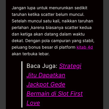
Jangan lupa untuk menurunkan sedikit
taruhan ketika scatter belum muncul.
Setelah muncul satu kali, naikkan taruhan
perlahan ,karena biasanya scatter kedua
dan ketiga akan datang dalam waktu
dekat. Dengan pola campuran yang stabil,
peluang bonus besar di platform
kitab 4d
akan terbuka lebar.
Baca Juga:
Strategi
Jitu Dapatkan
Jackpot Gede
Bermain di Slot First
Love