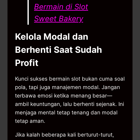
Bermain di Slot
Sweet Bakery
Kelola Modal dan
Berhenti Saat Sudah
Profit
Kunci sukses bermain slot bukan cuma soal
pola, tapi juga manajemen modal. Jangan
terbawa emosi ketika menang besar—
ambil keuntungan, lalu berhenti sejenak. Ini
menjaga mental tetap tenang dan modal
tetap aman.
Jika kalah beberapa kali berturut-turut,