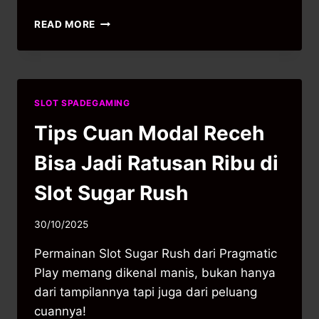
STRATEGI
READ MORE
JITU
BERMAIN
SLOT
LUCKY
NEKO
SLOT SPADEGAMING
BIAR
CUAN
Tips Cuan Modal Receh
DERAS
TIAP
Bisa Jadi Ratusan Ribu di
HARI
Slot Sugar Rush
30/10/2025
Permainan Slot Sugar Rush dari Pragmatic
Play memang dikenal manis, bukan hanya
dari tampilannya tapi juga dari peluang
cuannya!