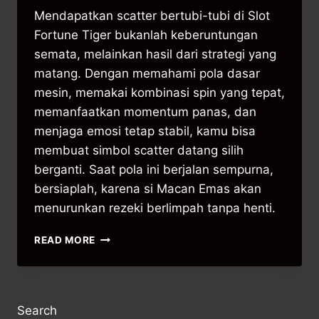
Mendapatkan scatter bertubi-tubi di Slot
Fortune Tiger bukanlah keberuntungan
semata, melainkan hasil dari strategi yang
matang. Dengan memahami pola dasar
mesin, memakai kombinasi spin yang tepat,
memanfaatkan momentum panas, dan
menjaga emosi tetap stabil, kamu bisa
membuat simbol scatter datang silih
berganti. Saat pola ini berjalan sempurna,
bersiaplah, karena si Macan Emas akan
menurunkan rezeki berlimpah tanpa henti.
CARA
READ MORE
CEPAT
DAPET
SCATTER
BERTUBI-
Search
TUBI