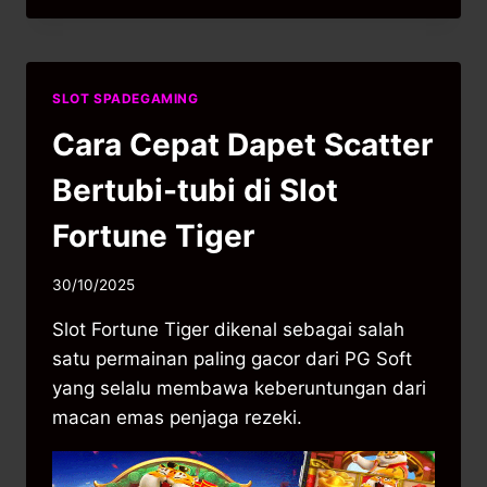
MODAL
RECEH
BISA
JADI
SLOT SPADEGAMING
RATUSAN
RIBU
Cara Cepat Dapet Scatter
DI
SLOT
Bertubi-tubi di Slot
SUGAR
RUSH
Fortune Tiger
30/10/2025
Slot Fortune Tiger dikenal sebagai salah
satu permainan paling gacor dari PG Soft
yang selalu membawa keberuntungan dari
macan emas penjaga rezeki.