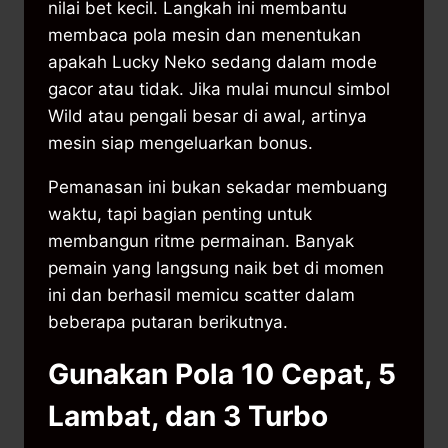
nilai bet kecil. Langkah ini membantu
membaca pola mesin dan menentukan
apakah Lucky Neko sedang dalam mode
gacor atau tidak. Jika mulai muncul simbol
Wild atau pengali besar di awal, artinya
mesin siap mengeluarkan bonus.
Pemanasan ini bukan sekadar membuang
waktu, tapi bagian penting untuk
membangun ritme permainan. Banyak
pemain yang langsung naik bet di momen
ini dan berhasil memicu scatter dalam
beberapa putaran berikutnya.
Gunakan Pola 10 Cepat, 5
Lambat, dan 3 Turbo