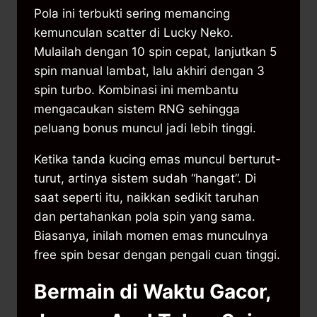
Pola ini terbukti sering memancing
kemunculan scatter di Lucky Neko.
Mulailah dengan 10 spin cepat, lanjutkan 5
spin manual lambat, lalu akhiri dengan 3
spin turbo. Kombinasi ini membantu
mengacaukan sistem RNG sehingga
peluang bonus muncul jadi lebih tinggi.
Ketika tanda kucing emas muncul berturut-
turut, artinya sistem sudah “hangat”. Di
saat seperti itu, naikkan sedikit taruhan
dan pertahankan pola spin yang sama.
Biasanya, inilah momen emas munculnya
free spin besar dengan pengali cuan tinggi.
Bermain di Waktu Gacor,