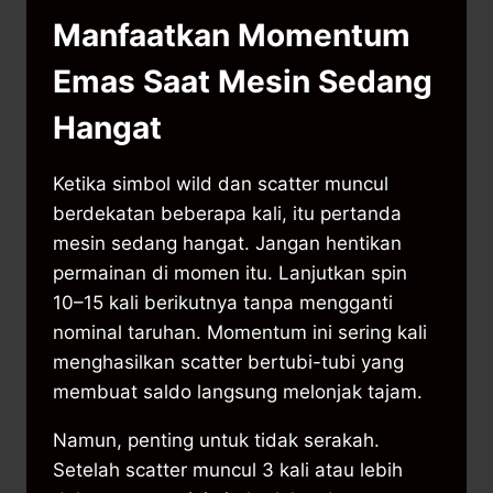
Manfaatkan Momentum
Emas Saat Mesin Sedang
Hangat
Ketika simbol wild dan scatter muncul
berdekatan beberapa kali, itu pertanda
mesin sedang hangat. Jangan hentikan
permainan di momen itu. Lanjutkan spin
10–15 kali berikutnya tanpa mengganti
nominal taruhan. Momentum ini sering kali
menghasilkan scatter bertubi-tubi yang
membuat saldo langsung melonjak tajam.
Namun, penting untuk tidak serakah.
Setelah scatter muncul 3 kali atau lebih