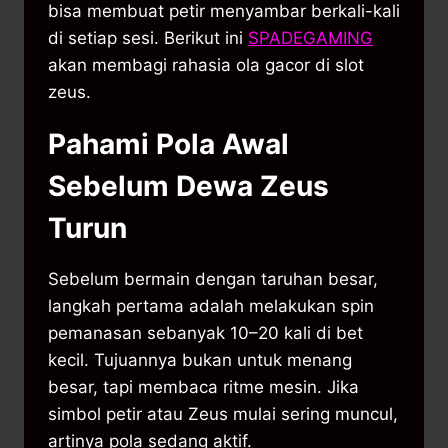
bisa membuat petir menyambar berkali-kali
di setiap sesi. Berikut ini
SPADEGAMING
akan membagi rahasia ola gacor di slot
zeus.
Pahami Pola Awal
Sebelum Dewa Zeus
Turun
Sebelum bermain dengan taruhan besar,
langkah pertama adalah melakukan spin
pemanasan sebanyak 10–20 kali di bet
kecil. Tujuannya bukan untuk menang
besar, tapi membaca ritme mesin. Jika
simbol petir atau Zeus mulai sering muncul,
artinya pola sedang aktif.