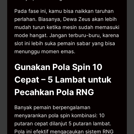
Pada fase ini, kamu bisa naikkan taruhan
perlahan. Biasanya, Dewa Zeus akan lebih
mudah turun ketika mesin sudah memasuki
mode hangat. Jangan terburu-buru, karena
slot ini lebih suka pemain sabar yang bisa
menunggu momen emas.
Gunakan Pola Spin 10
Cepat – 5 Lambat untuk
Pecahkan Pola RNG
Banyak pemain berpengalaman
menyarankan pola spin kombinasi: 10
putaran cepat dilanjut 5 putaran lambat.
Pola ini efektif mengacaukan sistem RNG