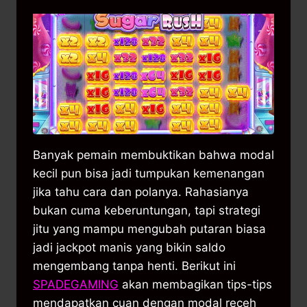
Banyak pemain membuktikan bahwa modal
kecil pun bisa jadi tumpukan kemenangan
jika tahu cara dan polanya. Rahasianya
bukan cuma keberuntungan, tapi strategi
jitu yang mampu mengubah putaran biasa
jadi jackpot manis yang bikin saldo
mengembang tanpa henti. Berikut ini
SPADEGAMING
akan membagikan tips-tips
mendapatkan cuan dengan modal receh