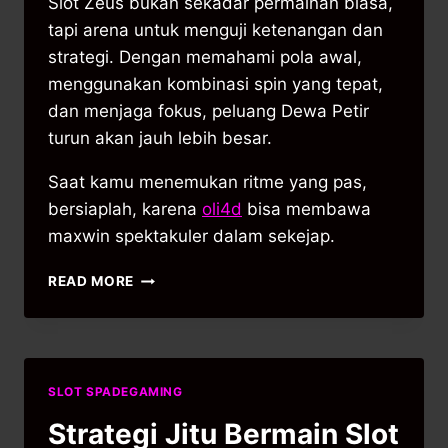
Slot Zeus bukan sekadar permainan biasa,
tapi arena untuk menguji ketenangan dan
strategi. Dengan memahami pola awal,
menggunakan kombinasi spin yang tepat,
dan menjaga fokus, peluang Dewa Petir
turun akan jauh lebih besar.
Saat kamu menemukan ritme yang pas,
bersiaplah, karena
oli4d
bisa membawa
maxwin spektakuler dalam sekejap.
RAHASIA
READ MORE
POLA
GACOR
BIAR
DEWA
PETIR
SLOT SPADEGAMING
TURUN
DI
Strategi Jitu Bermain Slot
SLOT