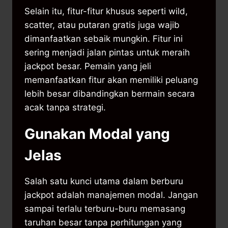
Selain itu, fitur-fitur khusus seperti wild,
scatter, atau putaran gratis juga wajib
dimanfaatkan sebaik mungkin. Fitur ini
sering menjadi jalan pintas untuk meraih
jackpot besar. Pemain yang jeli
memanfaatkan fitur akan memiliki peluang
lebih besar dibandingkan bermain secara
acak tanpa strategi.
Gunakan Modal yang
Jelas
Salah satu kunci utama dalam berburu
jackpot adalah manajemen modal. Jangan
sampai terlalu terburu-buru memasang
taruhan besar tanpa perhitungan yang