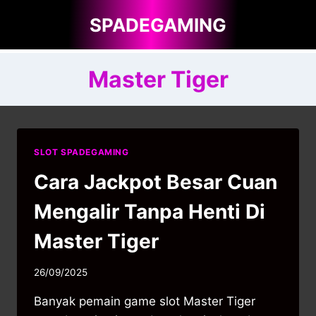
Skip
SPADEGAMING
to
content
Master Tiger
SLOT SPADEGAMING
Cara Jackpot Besar Cuan
Mengalir Tanpa Henti Di
Master Tiger
26/09/2025
Banyak pemain game slot Master Tiger