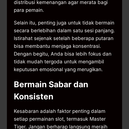
distribusi kemenangan agar merata bagi
para pemain.
Selain itu, penting juga untuk tidak bermain
secara berlebihan dalam satu sesi panjang.
Istirahat sejenak setelah beberapa putaran
bisa membantu menjaga konsentrasi.
Dengan begitu, Anda bisa lebih fokus dan
tidak mudah tergoda untuk mengambil
keputusan emosional yang merugikan.
Bermain Sabar dan
Konsisten
Kesabaran adalah faktor penting dalam
setiap permainan slot, termasuk Master
Tiger. Jangan berharap langsung meraih