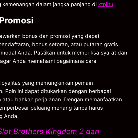
g kemenangan dalam jangka panjang di
ktpjitu
.
Promosi
warkan bonus dan promosi yang dapat
endaftaran, bonus setoran, atau putaran gratis
 modal Anda. Pastikan untuk memeriksa syarat dan
n agar Anda memahami bagaimana cara
m loyalitas yang memungkinkan pemain
. Poin ini dapat ditukarkan dengan berbagai
n atau bahkan perjalanan. Dengan memanfaatkan
memperbesar peluang menang tanpa harus
ng Anda.
Slot Brothers Kingdom 2 dan