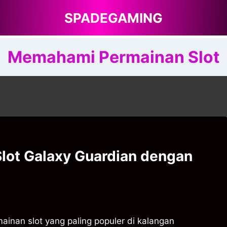
SPADEGAMING
Memahami Permainan Slot
Slot Galaxy Guardian dengan
ainan slot yang paling populer di kalangan