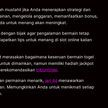
lah mustahil jika Anda menerapkan strategi dan
ainan, mengelola anggaran, memanfaatkan bonus,
nda untuk menang akan meningkat.
 dengan bijak agar pengalaman bermain tetap
atkan tips untuk menang di slot online kalian
pat merasakan bagaimana keseruan bermain togel
 untuk dimainkan, namun memiliki hadiah jackpot
i merekomendasikan
tribuntogel
.
han permainan menarik,
jari 4d
menawarkan
kan. Memungkinkan Anda untuk menikmati setiap
.