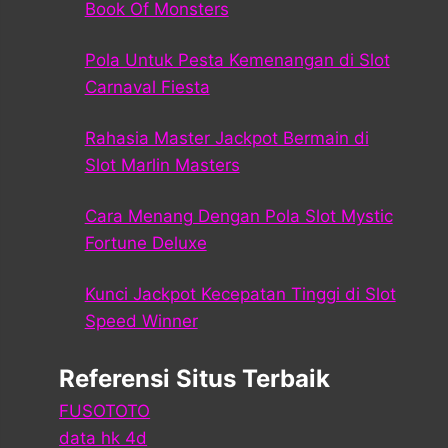
Book Of Monsters
Pola Untuk Pesta Kemenangan di Slot
Carnaval Fiesta
Rahasia Master Jackpot Bermain di
Slot Marlin Masters
Cara Menang Dengan Pola Slot Mystic
Fortune Deluxe
Kunci Jackpot Kecepatan Tinggi di Slot
Speed Winner
Referensi Situs Terbaik
FUSOTOTO
data hk 4d