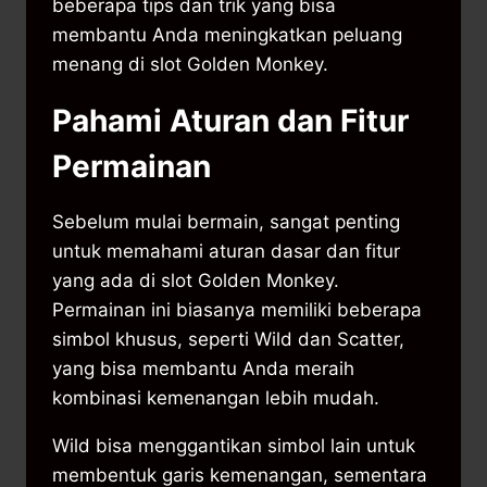
beberapa tips dan trik yang bisa
membantu Anda meningkatkan peluang
menang di slot Golden Monkey.
Pahami Aturan dan Fitur
Permainan
Sebelum mulai bermain, sangat penting
untuk memahami aturan dasar dan fitur
yang ada di slot Golden Monkey.
Permainan ini biasanya memiliki beberapa
simbol khusus, seperti Wild dan Scatter,
yang bisa membantu Anda meraih
kombinasi kemenangan lebih mudah.
Wild bisa menggantikan simbol lain untuk
membentuk garis kemenangan, sementara