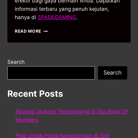
efektif bagi gaya bermain Anda. Dapatkan
informasi terbaru yang penuh kejutan,
hanya di
SPADEGAMING
.
STRATEGI
READ MORE
JITU
MUDAH
MENANG
DI
Search
SLOT
GOLDEN
Search
MONKEY
Recent Posts
Strategi Jackpot Tersembunyi di Slot Book Of
Monsters
Pola Untuk Pesta Kemenangan di Slot