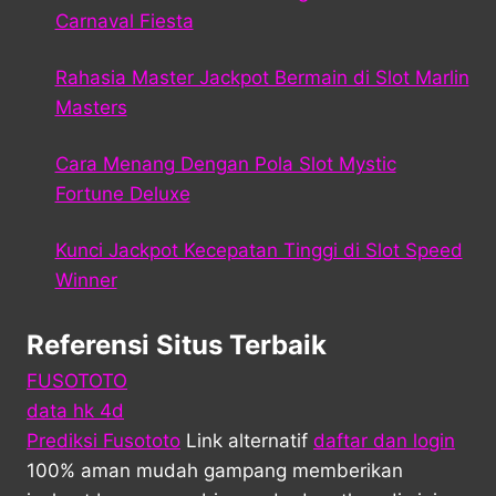
Carnaval Fiesta
Rahasia Master Jackpot Bermain di Slot Marlin
Masters
Cara Menang Dengan Pola Slot Mystic
Fortune Deluxe
Kunci Jackpot Kecepatan Tinggi di Slot Speed
Winner
Referensi Situs Terbaik
FUSOTOTO
data hk 4d
Prediksi Fusototo
Link alternatif
daftar dan login
100% aman mudah gampang memberikan