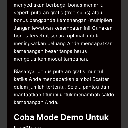
menyediakan berbagai bonus menarik,
seperti putaran gratis (free spins) atau
bonus pengganda kemenangan (multiplier).
Jangan lewatkan kesempatan ini! Gunakan
bonus tersebut secara optimal untuk
meningkatkan peluang Anda mendapatkan
kemenangan besar tanpa harus
mengeluarkan modal tambahan.
Biasanya, bonus putaran gratis muncul
ketika Anda mendapatkan simbol Scatter
dalam jumlah tertentu. Selalu pantau dan
manfaatkan fitur ini untuk menambah saldo
kemenangan Anda.
Coba Mode Demo Untuk