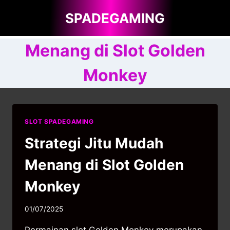
Skip
SPADEGAMING
to
content
Menang di Slot Golden
Monkey
SLOT SPADEGAMING
Strategi Jitu Mudah
Menang di Slot Golden
Monkey
01/07/2025