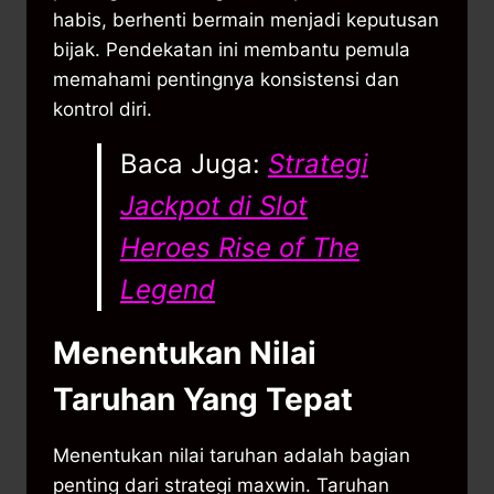
habis, berhenti bermain menjadi keputusan
bijak. Pendekatan ini membantu pemula
memahami pentingnya konsistensi dan
kontrol diri.
Baca Juga:
Strategi
Jackpot di Slot
Heroes Rise of The
Legend
Menentukan Nilai
Taruhan Yang Tepat
Menentukan nilai taruhan adalah bagian
penting dari strategi maxwin. Taruhan