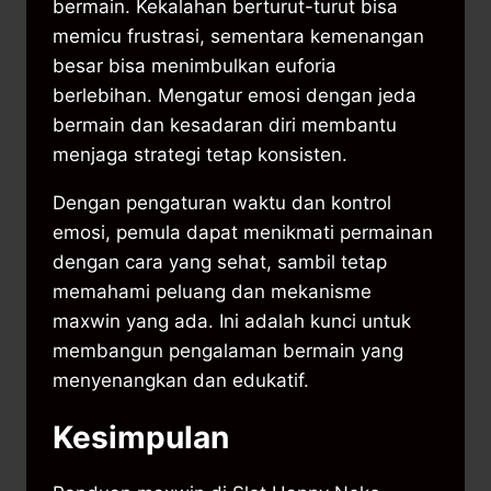
bermain. Kekalahan berturut-turut bisa
memicu frustrasi, sementara kemenangan
besar bisa menimbulkan euforia
berlebihan. Mengatur emosi dengan jeda
bermain dan kesadaran diri membantu
menjaga strategi tetap konsisten.
Dengan pengaturan waktu dan kontrol
emosi, pemula dapat menikmati permainan
dengan cara yang sehat, sambil tetap
memahami peluang dan mekanisme
maxwin yang ada. Ini adalah kunci untuk
membangun pengalaman bermain yang
menyenangkan dan edukatif.
Kesimpulan