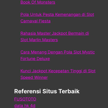
Book Of Monsters
Pola Untuk Pesta Kemenangan di Slot
Carnaval Fiesta
Rahasia Master Jackpot Bermain di
Slot Marlin Masters
Cara Menang Dengan Pola Slot Mystic
Fortune Deluxe
Kunci Jackpot Kecepatan Tinggi di Slot
Speed Winner
Referensi Situs Terbaik
FUSOTOTO
data hk 4d