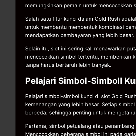
memungkinkan pemain untuk mencocokkan si
Salah satu fitur kunci dalam Gold Rush adala
untuk membantu membentuk kombinasi pemen
mendapatkan pembayaran yang lebih besar.
Selain itu, slot ini sering kali menawarkan 
mencocokkan simbol tertentu, memberikan 
tanpa harus bertaruh lebih banyak.
Pelajari Simbol-Simboll Ku
Pelajari simbol-simbol kunci di slot Gold R
kemenangan yang lebih besar. Setiap simbol d
berbeda, sehingga penting untuk mengetahu
Pertama, simbol petualang atau penambang b
Mencocokkan beberapa simbol ini pada gar