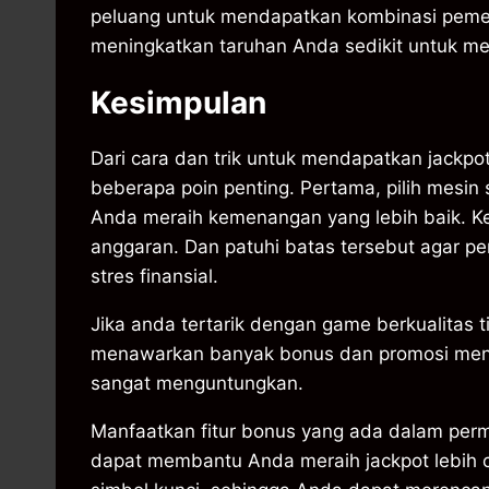
peluang untuk mendapatkan kombinasi pemen
meningkatkan taruhan Anda sedikit untuk m
Kesimpulan
Dari cara dan trik untuk mendapatkan jackpo
beberapa poin penting. Pertama, pilih mesin
Anda meraih kemenangan yang lebih baik. Ked
anggaran. Dan patuhi batas tersebut agar 
stres finansial.
Jika anda tertarik dengan game berkualitas t
menawarkan banyak bonus dan promosi men
sangat menguntungkan.
Manfaatkan fitur bonus yang ada dalam permai
dapat membantu Anda meraih jackpot lebih c