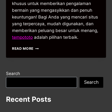
khusus untuk memberikan pengalaman
bermain yang mengasyikkan dan penuh
keuntungan! Bagi Anda yang mencari situs
yang terpercaya, mudah digunakan, dan
memberikan peluang besar untuk menang,
tempototo
adalah pilihan terbaik.
CARA
READ MORE
PROFESIONAL
RAIH
JACKPOT
DI
Search
SLOT
AZTEC
Search
BONANZA
Recent Posts