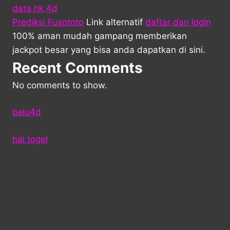
data hk 4d
Prediksi Fusototo
Link alternatif
daftar dan login
100% aman mudah gampang memberikan
jackpot besar yang bisa anda dapatkan di sini.
Recent Comments
No comments to show.
palu4d
hai togel