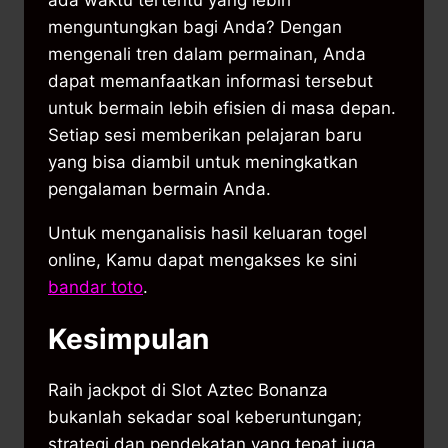
ada waktu tertentu yang lebih
menguntungkan bagi Anda? Dengan
mengenali tren dalam permainan, Anda
dapat memanfaatkan informasi tersebut
untuk bermain lebih efisien di masa depan.
Setiap sesi memberikan pelajaran baru
yang bisa diambil untuk meningkatkan
pengalaman bermain Anda.
Untuk menganalisis hasil keluaran togel
online, Kamu dapat mengakses ke sini
bandar toto
.
Kesimpulan
​Raih jackpot di Slot Aztec Bonanza
bukanlah sekadar soal keberuntungan;
strategi dan pendekatan yang tepat juga