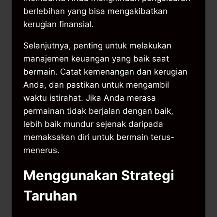
berlebihan yang bisa mengakibatkan
kerugian finansial.
Selanjutnya, penting untuk melakukan
manajemen keuangan yang baik saat
bermain. Catat kemenangan dan kerugian
Anda, dan pastikan untuk mengambil
waktu istirahat. Jika Anda merasa
permainan tidak berjalan dengan baik,
lebih baik mundur sejenak daripada
memaksakan diri untuk bermain terus-
menerus.
Menggunakan Strategi
Taruhan