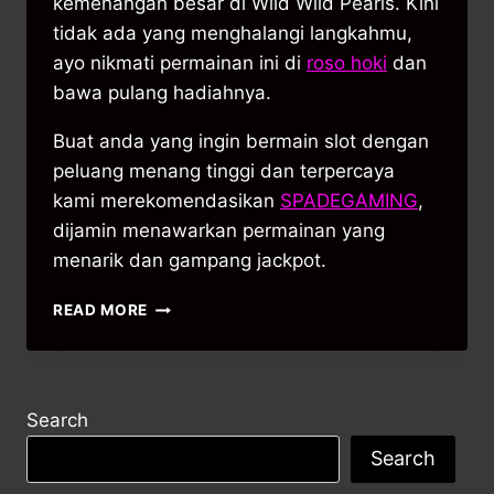
kemenangan besar di Wild Wild Pearls. Kini
tidak ada yang menghalangi langkahmu,
ayo nikmati permainan ini di
roso hoki
dan
bawa pulang hadiahnya.
Buat anda yang ingin bermain slot dengan
peluang menang tinggi dan terpercaya
kami merekomendasikan
SPADEGAMING
,
dijamin menawarkan permainan yang
menarik dan gampang jackpot.
STRATEGI
READ MORE
MENINGKATKAN
PELUANG
MENANG
DI
Search
SLOT
WILD
Search
WILD
PEARLS