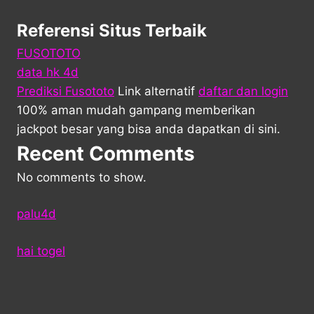
Referensi Situs Terbaik
FUSOTOTO
data hk 4d
Prediksi Fusototo
Link alternatif
daftar dan login
100% aman mudah gampang memberikan
jackpot besar yang bisa anda dapatkan di sini.
Recent Comments
No comments to show.
palu4d
hai togel