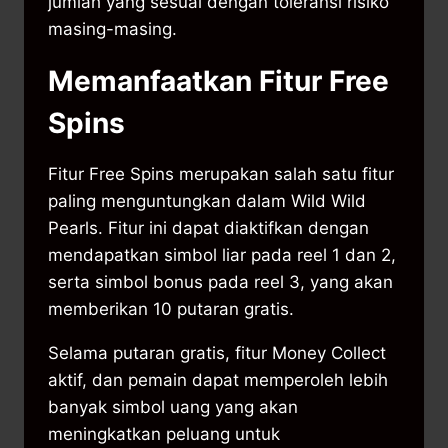
jumlah yang sesuai dengan toleransi risiko
masing-masing.
Memanfaatkan Fitur Free
Spins
Fitur Free Spins merupakan salah satu fitur
paling menguntungkan dalam Wild Wild
Pearls. Fitur ini dapat diaktifkan dengan
mendapatkan simbol liar pada reel 1 dan 2,
serta simbol bonus pada reel 3, yang akan
memberikan 10 putaran gratis.
Selama putaran gratis, fitur Money Collect
aktif, dan pemain dapat memperoleh lebih
banyak simbol uang yang akan
meningkatkan peluang untuk