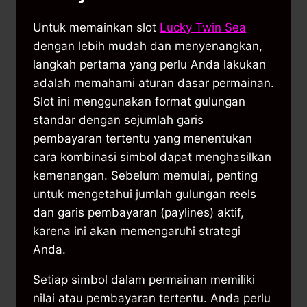
Untuk memainkan slot
Lucky Twin Sea
dengan lebih mudah dan menyenangkan,
langkah pertama yang perlu Anda lakukan
adalah memahami aturan dasar permainan.
Slot ini menggunakan format gulungan
standar dengan sejumlah garis
pembayaran tertentu yang menentukan
cara kombinasi simbol dapat menghasilkan
kemenangan. Sebelum memulai, penting
untuk mengetahui jumlah gulungan reels
dan garis pembayaran (paylines) aktif,
karena ini akan memengaruhi strategi
Anda.
Setiap simbol dalam permainan memiliki
nilai atau pembayaran tertentu. Anda perlu