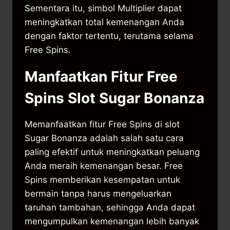
Sementara itu, simbol Multiplier dapat
meningkatkan total kemenangan Anda
dengan faktor tertentu, terutama selama
Free Spins.
Manfaatkan Fitur Free
Spins Slot Sugar Bonanza
Memanfaatkan fitur Free Spins di slot
Sugar Bonanza adalah salah satu cara
paling efektif untuk meningkatkan peluang
Anda meraih kemenangan besar. Free
Spins memberikan kesempatan untuk
bermain tanpa harus mengeluarkan
taruhan tambahan, sehingga Anda dapat
mengumpulkan kemenangan lebih banyak