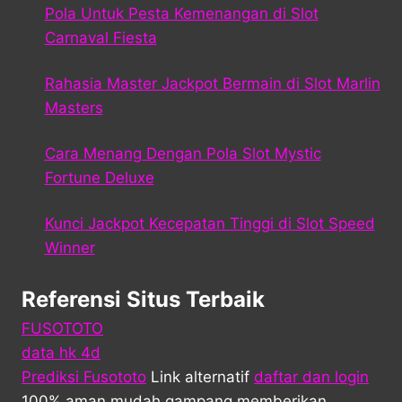
Pola Untuk Pesta Kemenangan di Slot
Carnaval Fiesta
Rahasia Master Jackpot Bermain di Slot Marlin
Masters
Cara Menang Dengan Pola Slot Mystic
Fortune Deluxe
Kunci Jackpot Kecepatan Tinggi di Slot Speed
Winner
Referensi Situs Terbaik
FUSOTOTO
data hk 4d
Prediksi Fusototo
Link alternatif
daftar dan login
100% aman mudah gampang memberikan