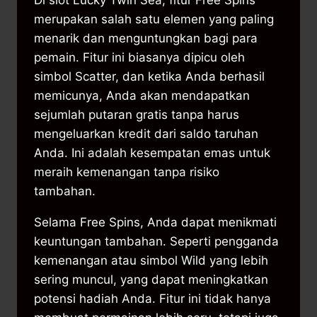
merupakan salah satu elemen yang paling
menarik dan menguntungkan bagi para
pemain. Fitur ini biasanya dipicu oleh
simbol Scatter, dan ketika Anda berhasil
memicunya, Anda akan mendapatkan
sejumlah putaran gratis tanpa harus
mengeluarkan kredit dari saldo taruhan
Anda. Ini adalah kesempatan emas untuk
meraih kemenangan tanpa risiko
tambahan.
Selama Free Spins, Anda dapat menikmati
keuntungan tambahan. Seperti pengganda
kemenangan atau simbol Wild yang lebih
sering muncul, yang dapat meningkatkan
potensi hadiah Anda. Fitur ini tidak hanya