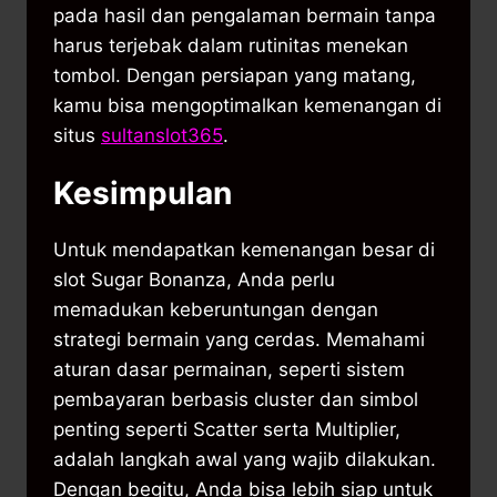
pada hasil dan pengalaman bermain tanpa
harus terjebak dalam rutinitas menekan
tombol. Dengan persiapan yang matang,
kamu bisa mengoptimalkan kemenangan di
situs
sultanslot365
.
Kesimpulan
Untuk mendapatkan kemenangan besar di
slot Sugar Bonanza, Anda perlu
memadukan keberuntungan dengan
strategi bermain yang cerdas. Memahami
aturan dasar permainan, seperti sistem
pembayaran berbasis cluster dan simbol
penting seperti Scatter serta Multiplier,
adalah langkah awal yang wajib dilakukan.
Dengan begitu, Anda bisa lebih siap untuk