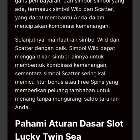
garis pembayaran, dan simbol-simbol yang
ada, termasuk simbol Wild dan Scatter,
yang dapat membantu Anda dalam
menciptakan kombinasi kemenangan.
Selanjutnya, manfaatkan simbol Wild dan
Scatter dengan baik. Simbol Wild dapat
menggantikan simbol lainnya untuk
membentuk kombinasi kemenangan,
sementara simbol Scatter sering kali
memicu fitur bonus atau Free Spins yang
memberikan peluang tambahan untuk
menang tanpa mengurangi saldo taruhan
Anda.
Pahami Aturan Dasar Slot
Lucky Twin Sea