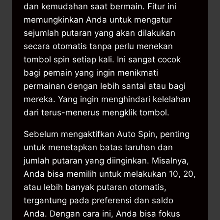
dan kemudahan saat bermain. Fitur ini
memungkinkan Anda untuk mengatur
sejumlah putaran yang akan dilakukan
secara otomatis tanpa perlu menekan
tombol spin setiap kali. Ini sangat cocok
bagi pemain yang ingin menikmati
permainan dengan lebih santai atau bagi
mereka. Yang ingin menghindari kelelahan
dari terus-menerus mengklik tombol.
Sebelum mengaktifkan Auto Spin, penting
untuk menetapkan batas taruhan dan
jumlah putaran yang diinginkan. Misalnya,
Anda bisa memilih untuk melakukan 10, 20,
atau lebih banyak putaran otomatis,
tergantung pada preferensi dan saldo
Anda. Dengan cara ini, Anda bisa fokus