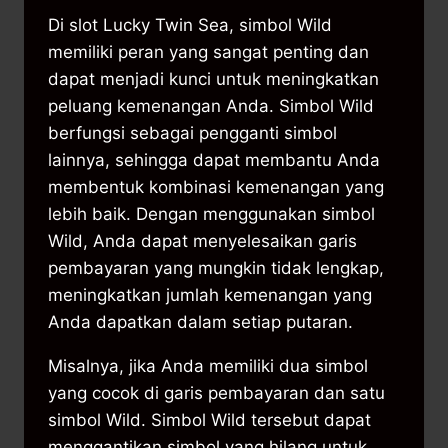
Di slot Lucky Twin Sea, simbol Wild
memiliki peran yang sangat penting dan
dapat menjadi kunci untuk meningkatkan
peluang kemenangan Anda. Simbol Wild
berfungsi sebagai pengganti simbol
lainnya, sehingga dapat membantu Anda
membentuk kombinasi kemenangan yang
lebih baik. Dengan menggunakan simbol
Wild, Anda dapat menyelesaikan garis
pembayaran yang mungkin tidak lengkap,
meningkatkan jumlah kemenangan yang
Anda dapatkan dalam setiap putaran.
Misalnya, jika Anda memiliki dua simbol
yang cocok di garis pembayaran dan satu
simbol Wild. Simbol Wild tersebut dapat
menggantikan simbol yang hilang untuk