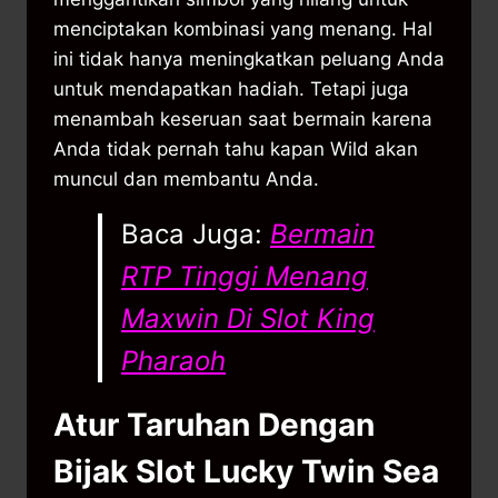
menciptakan kombinasi yang menang. Hal
ini tidak hanya meningkatkan peluang Anda
untuk mendapatkan hadiah. Tetapi juga
menambah keseruan saat bermain karena
Anda tidak pernah tahu kapan Wild akan
muncul dan membantu Anda.
Baca Juga:
Bermain
RTP Tinggi Menang
Maxwin Di Slot King
Pharaoh
Atur Taruhan Dengan
Bijak Slot Lucky Twin Sea