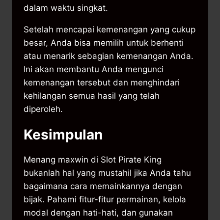
dalam waktu singkat.
Setelah mencapai kemenangan yang cukup
besar, Anda bisa memilih untuk berhenti
atau menarik sebagian kemenangan Anda.
Ini akan membantu Anda mengunci
kemenangan tersebut dan menghindari
kehilangan semua hasil yang telah
diperoleh.
Kesimpulan
Menang maxwin di Slot Pirate King
bukanlah hal yang mustahil jika Anda tahu
bagaimana cara memainkannya dengan
bijak. Pahami fitur-fitur permainan, kelola
modal dengan hati-hati, dan gunakan