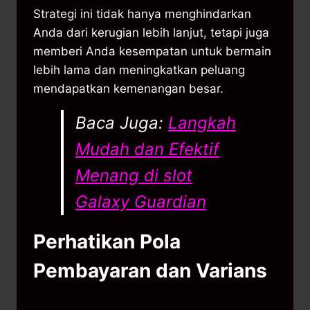
Strategi ini tidak hanya menghindarkan
Anda dari kerugian lebih lanjut, tetapi juga
memberi Anda kesempatan untuk bermain
lebih lama dan meningkatkan peluang
mendapatkan kemenangan besar.
Baca Juga:
Langkah
Mudah dan Efektif
Menang di slot
Galaxy Guardian
Perhatikan Pola
Pembayaran dan Varians