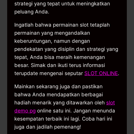
strategi yang tepat untuk meningkatkan
peluang Anda.
Ingatlah bahwa permainan slot tetaplah
permainan yang mengandalkan
keberuntungan, namun dengan
pendekatan yang disiplin dan strategi yang
tepat, Anda bisa meraih kemenangan
besar. Simak dan ikuti terus informasi
terupdate mengenai seputar
SLOT ONLINE
.
Mainkan sekarang juga dan pastikan
bahwa Anda mendapatkan berbagai
hadiah menarik yang ditawarkan oleh
slot
demo pg
online satu ini. Jangan menunda
kesempatan terbaik ini lagi. Coba hari ini
juga dan jadilah pemenang!