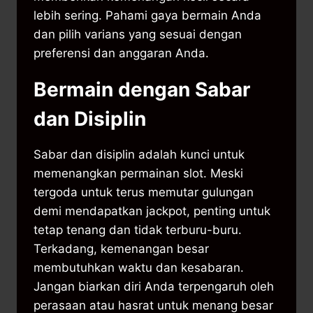
lebih sering. Pahami gaya bermain Anda
dan pilih varians yang sesuai dengan
preferensi dan anggaran Anda.
Bermain dengan Sabar
dan Disiplin
Sabar dan disiplin adalah kunci untuk
memenangkan permainan slot. Meski
tergoda untuk terus memutar gulungan
demi mendapatkan jackpot, penting untuk
tetap tenang dan tidak terburu-buru.
Terkadang, kemenangan besar
membutuhkan waktu dan kesabaran.
Jangan biarkan diri Anda terpengaruh oleh
perasaan atau hasrat untuk menang besar