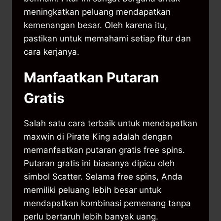
meningkatkan peluang mendapatkan
kemenangan besar. Oleh karena itu,
pastikan untuk memahami setiap fitur dan
cara kerjanya.
Manfaatkan Putaran
Gratis
Salah satu cara terbaik untuk mendapatkan
maxwin di Pirate King adalah dengan
memanfaatkan putaran gratis free spins.
Putaran gratis ini biasanya dipicu oleh
simbol Scatter. Selama free spins, Anda
memiliki peluang lebih besar untuk
mendapatkan kombinasi pemenang tanpa
perlu bertaruh lebih banyak uang.