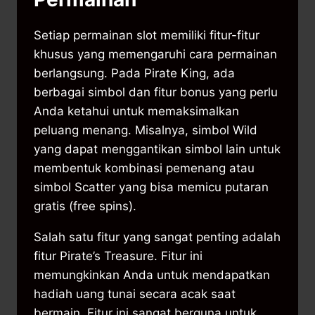
Setiap permainan slot memiliki fitur-fitur
khusus yang memengaruhi cara permainan
berlangsung. Pada Pirate King, ada
berbagai simbol dan fitur bonus yang perlu
Anda ketahui untuk memaksimalkan
peluang menang. Misalnya, simbol Wild
yang dapat menggantikan simbol lain untuk
membentuk kombinasi pemenang atau
simbol Scatter yang bisa memicu putaran
gratis (free spins).
Salah satu fitur yang sangat penting adalah
fitur Pirate’s Treasure. Fitur ini
memungkinkan Anda untuk mendapatkan
hadiah uang tunai secara acak saat
bermain. Fitur ini sangat berguna untuk