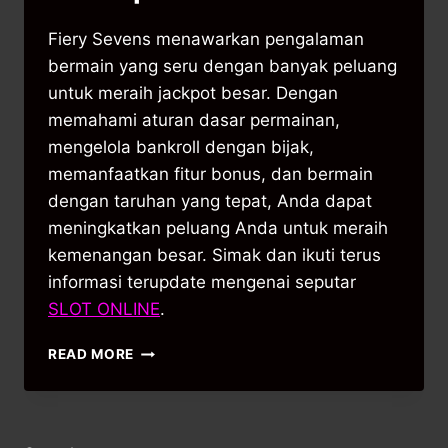
Fiery Sevens menawarkan pengalaman
bermain yang seru dengan banyak peluang
untuk meraih jackpot besar. Dengan
memahami aturan dasar permainan,
mengelola bankroll dengan bijak,
memanfaatkan fitur bonus, dan bermain
dengan taruhan yang tepat, Anda dapat
meningkatkan peluang Anda untuk meraih
kemenangan besar. Simak dan ikuti terus
informasi terupdate mengenai seputar
SLOT ONLINE
.
TIPS
READ MORE
JITU
MENANG
JACKPOT
FIERY