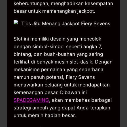
keberuntungan, menghadirkan kesempatan
besar untuk memenangkan jackpot.
Slot ini memiliki desain yang mencolok
dengan simbol-simbol seperti angka 7,
bintang, dan buah-buahan yang sering
terlihat di banyak mesin slot klasik. Dengan
mekanisme permainan yang sederhana
namun penuh potensi, Fiery Sevens
menawarkan peluang untuk mendapatkan
kemenangan besar. Dibawah ini
SPADEGAMING
, akan membahas berbagai
strategi ampuh yang dapat Anda terapkan
untuk meraih hadiah besar.