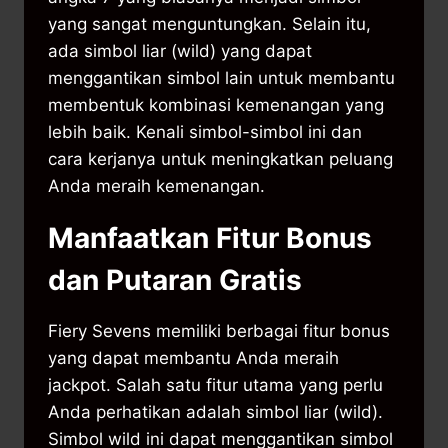
yang sangat menguntungkan. Selain itu,
ada simbol liar (wild) yang dapat
menggantikan simbol lain untuk membantu
membentuk kombinasi kemenangan yang
lebih baik. Kenali simbol-simbol ini dan
cara kerjanya untuk meningkatkan peluang
Anda meraih kemenangan.
Manfaatkan Fitur Bonus
dan Putaran Gratis
Fiery Sevens memiliki berbagai fitur bonus
yang dapat membantu Anda meraih
jackpot. Salah satu fitur utama yang perlu
Anda perhatikan adalah simbol liar (wild).
Simbol wild ini dapat menggantikan simbol