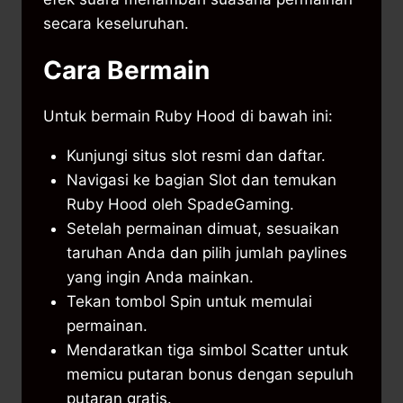
secara keseluruhan.
Cara Bermain
Untuk bermain Ruby Hood di bawah ini:
Kunjungi situs slot resmi dan daftar.
Navigasi ke bagian Slot dan temukan
Ruby Hood oleh SpadeGaming.
Setelah permainan dimuat, sesuaikan
taruhan Anda dan pilih jumlah paylines
yang ingin Anda mainkan.
Tekan tombol Spin untuk memulai
permainan.
Mendaratkan tiga simbol Scatter untuk
memicu putaran bonus dengan sepuluh
putaran gratis.