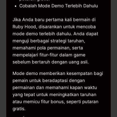
Cobalah Mode Demo Terlebih Dahulu
Jika Anda baru pertama kali bermain di
Ruby Hood, disarankan untuk mencoba
mode demo terlebih dahulu. Anda dapat
menguji berbagai strategi taruhan,
memahami pola permainan, serta
mempelajari fitur-fitur dalam game
sebelum bertaruh dengan uang asli.
Mode demo memberikan kesempatan bagi
pemain untuk beradaptasi dengan
permainan dan memahami kapan waktu
yang tepat untuk meningkatkan taruhan
atau memicu fitur bonus, seperti putaran
gratis.