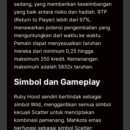
sedang, yang memberikan keseimbangan
yang baik antara risiko dan hadiah. ​RTP
(Return to Player) lebih dari 97%,
menawarkan potensi pengembalian yang
menguntungkan dari waktu ke waktu​.
Pemain dapat menyesuaikan taruhan
mereka dari minimum 0,25 hingga
maksimum 250 kredit. Kemenangan
maksimum adalah 5832x taruhan.
Simbol dan Gameplay
Ruby Hood sendiri bertindak sebagai
simbol Wild, menggantikan semua simbol
kecuali Scatter untuk menciptakan
kombinasi pemenang. Mahkota emas
berfungsi sebagai simbol Scatter;