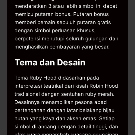
mendaratkan 3 atau lebih simbol ini dapat
memicu putaran bonus. Putaran bonus
memberi pemain sepuluh putaran gratis
dengan simbol perluasan khusus,
berpotensi menutupi seluruh gulungan dan
menghasilkan pembayaran yang besar.
Tema dan Desain
Tema Ruby Hood didasarkan pada
interpretasi teatrikal dari kisah Robin Hood
tradisional dengan sentuhan ruby merah.
Desainnya menampilkan pesona abad
pertengahan dengan latar belakang hijau
hutan yang kaya dan aksen emas. Setiap
simbol dirancang dengan detail tinggi, dan
efek suara menambah suasana permainan