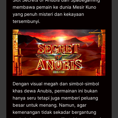
Slot Secrets of Anubis dari Spadegaming
membawa pemain ke dunia Mesir Kuno
yang penuh misteri dan kekayaan
tersembunyi.
Dengan visual megah dan simbol-simbol
khas dewa Anubis, permainan ini bukan
hanya seru tetapi juga memberi peluang
besar untuk menang. Namun, agar
kemenangan tidak sekadar bergantung