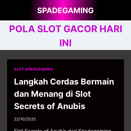
Skip
SPADEGAMING
to
content
POLA SLOT GACOR HARI
INI
SLOT SPADEGAMING
Langkah Cerdas Bermain
dan Menang di Slot
Secrets of Anubis
22/10/2025