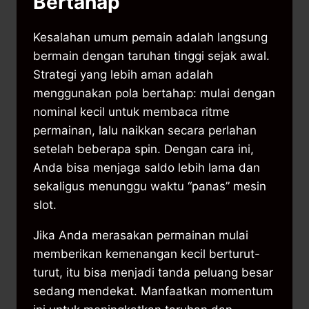
Bertahap
Kesalahan umum pemain adalah langsung
bermain dengan taruhan tinggi sejak awal.
Strategi yang lebih aman adalah
menggunakan pola bertahap: mulai dengan
nominal kecil untuk membaca ritme
permainan, lalu naikkan secara perlahan
setelah beberapa spin. Dengan cara ini,
Anda bisa menjaga saldo lebih lama dan
sekaligus menunggu waktu “panas” mesin
slot.
Jika Anda merasakan permainan mulai
memberikan kemenangan kecil berturut-
turut, itu bisa menjadi tanda peluang besar
sedang mendekat. Manfaatkan momentum