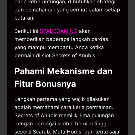
pada keberuntungan, dibutuhkan strategi
dan pemahaman yang cermat dalam setiap
putaran.
Berikut ini
SPADEGAMING
akan
memberikan beberapa langkah cerdas
yang mampu membantu Anda ketika
bermain di slot Secrets of Anubis.
Pahami Mekanisme dan
Fitur Bonusnya
Langkah pertama yang wajib dilakukan
adalah memahami cara kerja permainan.
Secrets of Anubis memiliki lima gulungan
dengan berbagai simbol bernilai tinggi
seperti Scarab, Mata Horus, dan tentu saja