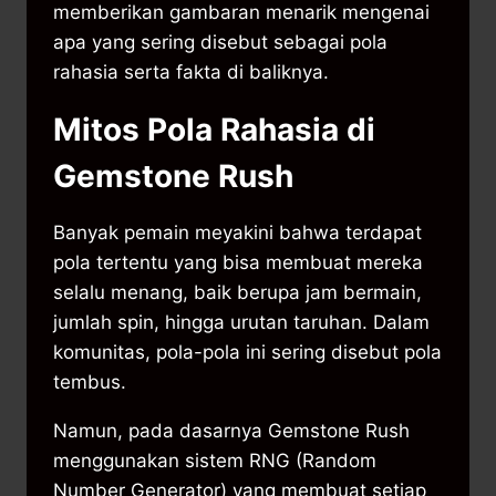
memberikan gambaran menarik mengenai
apa yang sering disebut sebagai pola
rahasia serta fakta di baliknya.
Mitos Pola Rahasia di
Gemstone Rush
Banyak pemain meyakini bahwa terdapat
pola tertentu yang bisa membuat mereka
selalu menang, baik berupa jam bermain,
jumlah spin, hingga urutan taruhan. Dalam
komunitas, pola-pola ini sering disebut pola
tembus.
Namun, pada dasarnya Gemstone Rush
menggunakan sistem RNG (Random
Number Generator) yang membuat setiap