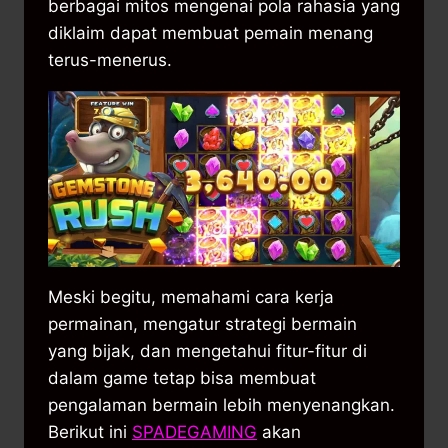
berbagai mitos mengenai pola rahasia yang
diklaim dapat membuat pemain menang
terus-menerus.
Meski begitu, memahami cara kerja
permainan, mengatur strategi bermain
yang bijak, dan mengetahui fitur-fitur di
dalam game tetap bisa membuat
pengalaman bermain lebih menyenangkan.
Berikut ini
SPADEGAMING
akan