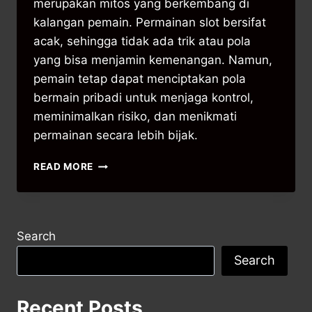
merupakan mitos yang berkembang di
kalangan pemain. Permainan slot bersifat
acak, sehingga tidak ada trik atau pola
yang bisa menjamin kemenangan. Namun,
pemain tetap dapat menciptakan pola
bermain pribadi untuk menjaga kontrol,
meminimalkan risiko, dan menikmati
permainan secara lebih bijak.
POLA
READ MORE
RAHASIA
SLOT
GEMSTONE
RUSH
Search
YANG
SELALU
Search
TEMBUS
Recent Posts