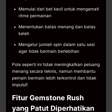
Memulai dari bet kecil untuk mengamati
ritme permainan
Menentukan batas menang dan batas
kalah
Mengatur jumlah spin dalam satu sesi
agar tidak bermain berlebihan
Pola seperti ini tidak meningkatkan peluang
menang secara teknis, namun membantu
pemain bermain lebih terkontrol dan tidak
impulsif.
Fitur Gemstone Rush
yang Patut Diperhatikan