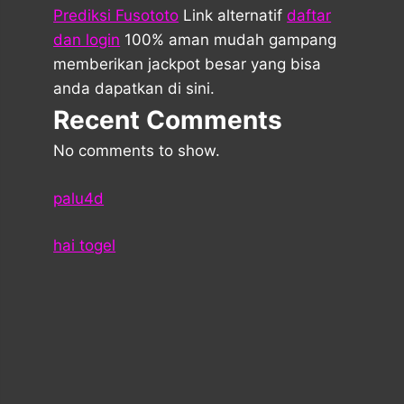
Prediksi Fusototo
Link alternatif
daftar
dan login
100% aman mudah gampang
memberikan jackpot besar yang bisa
anda dapatkan di sini.
Recent Comments
No comments to show.
palu4d
hai togel