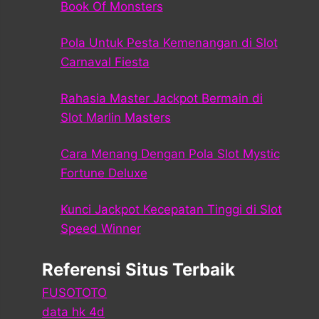
Book Of Monsters
Pola Untuk Pesta Kemenangan di Slot
Carnaval Fiesta
Rahasia Master Jackpot Bermain di
Slot Marlin Masters
Cara Menang Dengan Pola Slot Mystic
Fortune Deluxe
Kunci Jackpot Kecepatan Tinggi di Slot
Speed Winner
Referensi Situs Terbaik
FUSOTOTO
data hk 4d