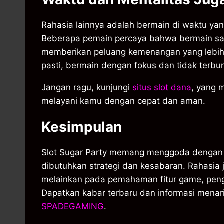
Rahasia lainnya adalah bermain di waktu ya
Beberapa pemain percaya bahwa bermain saat s
memberikan peluang kemenangan yang lebih ba
pasti, bermain dengan fokus dan tidak terbu
Jangan ragu, kunjungi
situs slot dana
, yang 
melayani kamu dengan cepat dan aman.
Kesimpulan
Slot Sugar Party memang menggoda dengan t
dibutuhkan strategi dan kesabaran. Rahasia j
melainkan pada pemahaman fitur game, penge
Dapatkan kabar terbaru dan informasi menar
SPADEGAMING
.