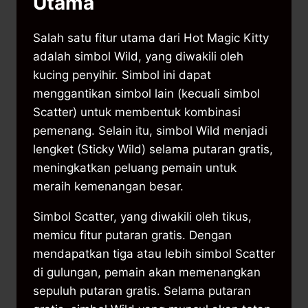
Utama
Salah satu fitur utama dari Hot Magic Kitty
adalah simbol Wild, yang diwakili oleh
kucing penyihir. Simbol ini dapat
menggantikan simbol lain (kecuali simbol
Scatter) untuk membentuk kombinasi
pemenang. Selain itu, simbol Wild menjadi
lengket (Sticky Wild) selama putaran gratis,
meningkatkan peluang pemain untuk
meraih kemenangan besar.
Simbol Scatter, yang diwakili oleh tikus,
memicu fitur putaran gratis. Dengan
mendapatkan tiga atau lebih simbol Scatter
di gulungan, pemain akan memenangkan
sepuluh putaran gratis. Selama putaran