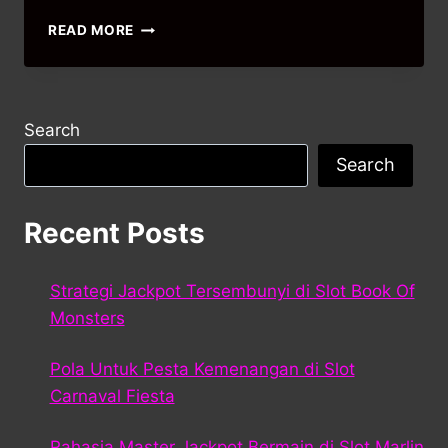
CARA
READ MORE
PROFESIONAL
RAIH
JACKPOT
DI
Search
SLOT
HOT
Search
MAGIC
KITTY
Recent Posts
Strategi Jackpot Tersembunyi di Slot Book Of
Monsters
Pola Untuk Pesta Kemenangan di Slot
Carnaval Fiesta
Rahasia Master Jackpot Bermain di Slot Marlin