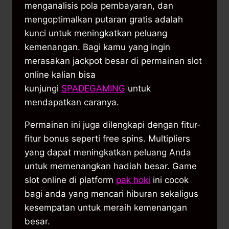
menganalisis pola pembayaran, dan
mengoptimalkan putaran gratis adalah
kunci untuk meningkatkan peluang
kemenangan. Bagi kamu yang ingin
merasakan jackpot besar di permainan slot
online kalian bisa
kunjungi
SPADEGAMING
untuk
mendapatkan caranya.
Permainan ini juga dilengkapi dengan fitur-
fitur bonus seperti free spins. Multipliers
yang dapat meningkatkan peluang Anda
untuk memenangkan hadiah besar. Game
slot online di platform
pak hoki
ini cocok
bagi anda yang mencari hiburan sekaligus
kesempatan untuk meraih kemenangan
besar.