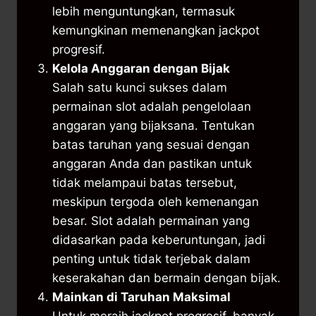
lebih menguntungkan, termasuk
kemungkinan memenangkan jackpot
progresif.
Kelola Anggaran dengan Bijak
Salah satu kunci sukses dalam
permainan slot adalah pengelolaan
anggaran yang bijaksana. Tentukan
batas taruhan yang sesuai dengan
anggaran Anda dan pastikan untuk
tidak melampaui batas tersebut,
meskipun tergoda oleh kemenangan
besar. Slot adalah permainan yang
didasarkan pada keberuntungan, jadi
penting untuk tidak terjebak dalam
keserakahan dan bermain dengan bijak.
Mainkan di Taruhan Maksimal
Untuk meraih jackpot progresif, banyak