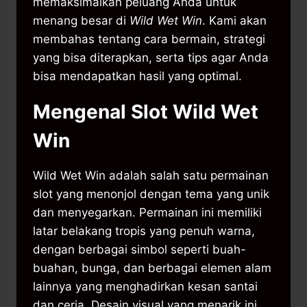
memaksimalkan peluang Anda untuk
menang besar di
Wild Wet Win
. Kami akan
membahas tentang cara bermain, strategi
yang bisa diterapkan, serta tips agar Anda
bisa mendapatkan hasil yang optimal.
Mengenal Slot Wild Wet
Win
Wild Wet Win adalah salah satu permainan
slot yang menonjol dengan tema yang unik
dan menyegarkan. Permainan ini memiliki
latar belakang tropis yang penuh warna,
dengan berbagai simbol seperti buah-
buahan, bunga, dan berbagai elemen alam
lainnya yang menghadirkan kesan santai
dan ceria. Desain visual yang menarik ini