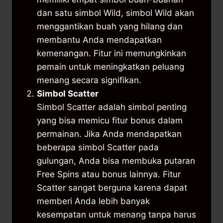
dan satu simbol Wild, simbol Wild akan
menggantikan buah yang hilang dan
membantu Anda mendapatkan
kemenangan. Fitur ini memungkinkan
pemain untuk meningkatkan peluang
menang secara signifikan.
Simbol Scatter
Simbol Scatter adalah simbol penting
yang bisa memicu fitur bonus dalam
permainan. Jika Anda mendapatkan
beberapa simbol Scatter pada
gulungan, Anda bisa membuka putaran
Free Spins atau bonus lainnya. Fitur
Scatter sangat berguna karena dapat
memberi Anda lebih banyak
kesempatan untuk menang tanpa harus