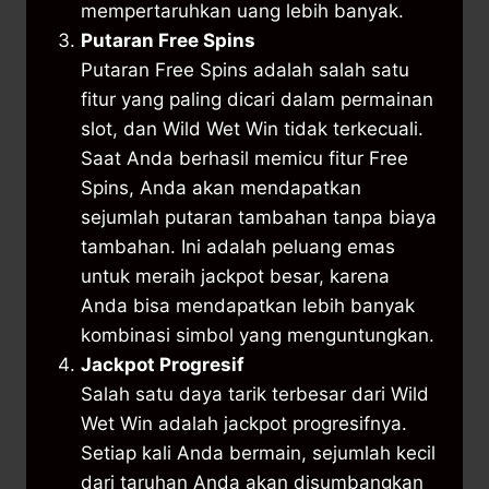
mempertaruhkan uang lebih banyak.
Putaran Free Spins
Putaran Free Spins adalah salah satu
fitur yang paling dicari dalam permainan
slot, dan Wild Wet Win tidak terkecuali.
Saat Anda berhasil memicu fitur Free
Spins, Anda akan mendapatkan
sejumlah putaran tambahan tanpa biaya
tambahan. Ini adalah peluang emas
untuk meraih jackpot besar, karena
Anda bisa mendapatkan lebih banyak
kombinasi simbol yang menguntungkan.
Jackpot Progresif
Salah satu daya tarik terbesar dari Wild
Wet Win adalah jackpot progresifnya.
Setiap kali Anda bermain, sejumlah kecil
dari taruhan Anda akan disumbangkan