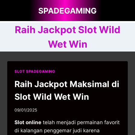
Skip
SPADEGAMING
to
content
Raih Jackpot Slot Wild
Wet Win
SLOT SPADEGAMING
Raih Jackpot Maksimal di
Slot Wild Wet Win
09/01/2025
Slot online
telah menjadi permainan favorit
di kalangan penggemar judi karena