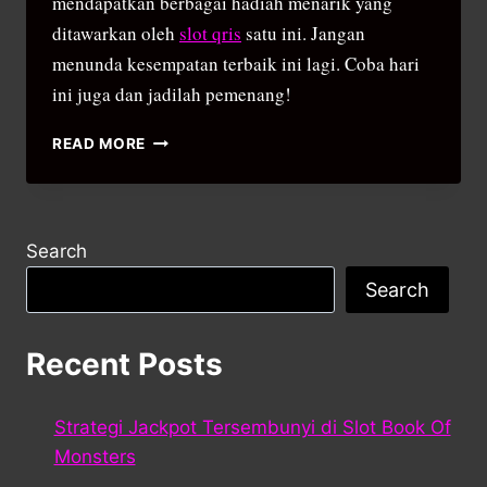
mendapatkan berbagai hadiah menarik yang
ditawarkan oleh
slot qris
satu ini. Jangan
menunda kesempatan terbaik ini lagi. Coba hari
ini juga dan jadilah pemenang!
HEROES
READ MORE
–
SLOT
ONLINE
GACOR
Search
PENUH
DENGAN
Search
AKSI
Recent Posts
Strategi Jackpot Tersembunyi di Slot Book Of
Monsters