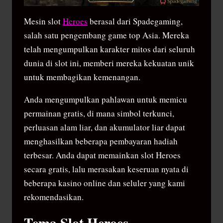
Mesin slot
Heroes
berasal dari Spadegaming,
salah satu pengembang game top Asia. Mereka
telah mengumpulkan karakter mitos dari seluruh
dunia di slot ini, memberi mereka kekuatan unik
untuk membagikan kemenangan.
Anda mengumpulkan pahlawan untuk memicu
permainan gratis, di mana simbol terkunci,
perluasan alam liar, dan akumulator liar dapat
menghasilkan beberapa pembayaran hadiah
terbesar. Anda dapat memainkan slot Heroes
secara gratis, lalu merasakan keseruan nyata di
beberapa kasino online dan seluler yang kami
rekomendasikan.
Tema Slot Heroes