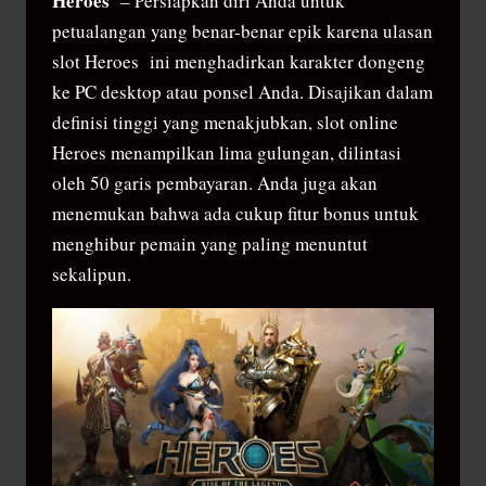
Heroes
– Persiapkan diri Anda untuk
petualangan yang benar-benar epik karena ulasan
slot Heroes ini menghadirkan karakter dongeng
ke PC desktop atau ponsel Anda. Disajikan dalam
definisi tinggi yang menakjubkan, slot online
Heroes menampilkan lima gulungan, dilintasi
oleh 50 garis pembayaran. Anda juga akan
menemukan bahwa ada cukup fitur bonus untuk
menghibur pemain yang paling menuntut
sekalipun.