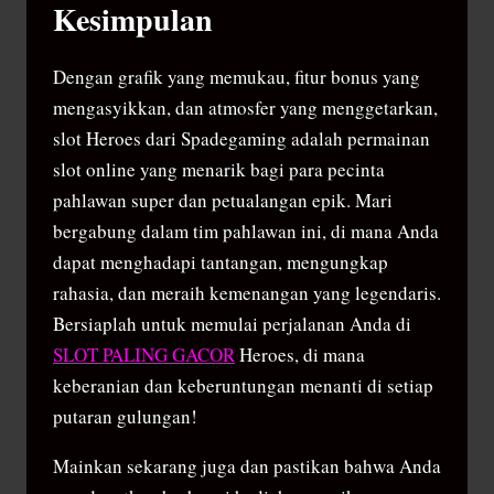
Kesimpulan
Dengan grafik yang memukau, fitur bonus yang
mengasyikkan, dan atmosfer yang menggetarkan,
slot Heroes dari Spadegaming adalah permainan
slot online yang menarik bagi para pecinta
pahlawan super dan petualangan epik. Mari
bergabung dalam tim pahlawan ini, di mana Anda
dapat menghadapi tantangan, mengungkap
rahasia, dan meraih kemenangan yang legendaris.
Bersiaplah untuk memulai perjalanan Anda di
SLOT PALING GACOR
Heroes, di mana
keberanian dan keberuntungan menanti di setiap
putaran gulungan!
Mainkan sekarang juga dan pastikan bahwa Anda