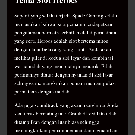
Seperti yang selalu terjadi, Spade Gaming selalu
memastikan bahwa para pemain mendapatkan
pengalaman bermain terbaik melalui permainan
yang seru. Heroes adalah slot bertema mitos
dengan latar belakang yang rumit. Anda akan
melihat pilar di kedua sisi layar dan kombinasi
warna indah yang membuatnya menarik. Bilah
perintahnya diatur dengan nyaman di sisi layar
sehingga memungkinkan pemain memanipulasi
permainan dengan mudah.
Ada juga soundtrack yang akan menghibur Anda
saat terus bermain game. Grafik di sisi lain telah
ditampilkan dengan luar biasa sehingga
memungkinkan pemain memuat dan memainkan