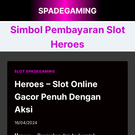
Skip
SPADEGAMING
to
content
Simbol Pembayaran Slot
Heroes
SLOT SPADEGAMING
Heroes – Slot Online
Gacor Penuh Dengan
Aksi
16/04/2024