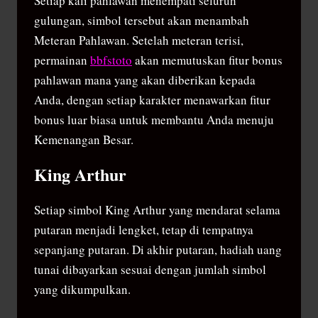
Setiap kali pahlawan menempati seluruh
gulungan, simbol tersebut akan menambah
Meteran Pahlawan. Setelah meteran terisi,
permainan
bbfstoto
akan memutuskan fitur bonus
pahlawan mana yang akan diberikan kepada
Anda, dengan setiap karakter menawarkan fitur
bonus luar biasa untuk membantu Anda menuju
Kemenangan Besar.
King Arthur
Setiap simbol King Arthur yang mendarat selama
putaran menjadi lengket, tetap di tempatnya
sepanjang putaran. Di akhir putaran, hadiah uang
tunai dibayarkan sesuai dengan jumlah simbol
yang dikumpulkan.