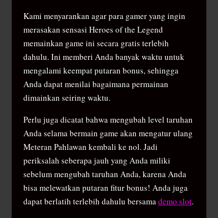
Kami menyarankan agar para gamer yang ingin
merasakan sensasi Heroes of the Legend
memainkan game ini secara gratis terlebih
dahulu. Ini memberi Anda banyak waktu untuk
mengalami keempat putaran bonus, sehingga
Anda dapat menilai bagaimana permainan
dimainkan seiring waktu.
Perlu juga dicatat bahwa mengubah level taruhan
Anda selama bermain game akan mengatur ulang
Meteran Pahlawan kembali ke nol. Jadi
periksalah seberapa jauh yang Anda miliki
sebelum mengubah taruhan Anda, karena Anda
bisa melewatkan putaran fitur bonus! Anda juga
dapat berlatih terlebih dahulu bersama
demo slot
.