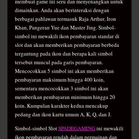
membuat game ini seru dan menyenangkan untuk
dimainkan. Anda akan berinteraksi dengan
berbagai pahlawan termasuk Raja Arthur, Iron
Khan, Pangeran Yue dan Master Jing. Simbol-
simbol ini mewakili ikon pembayaran standar di
slot dan akan memberikan pembayaran berbeda
tergantung pada ikon dan berapa kali simbol
tersebut muncul pada garis pembayaran.
Mencocokkan 5 simbol ini akan memberikan
pembayaran maksimum hingga 400 koin,
sementara mencocokkan 3 simbol ini akan
memberikan pembayaran minimum hingga 20
koin. Kumpulan karakter kedua mencakup
pedang dan ikon kartu umum A, K, Q, dan J.
Simbol-simbol Slot
SPADEGAMING
ini mewakili
ikon pembayaran rendah dalam permainan dan