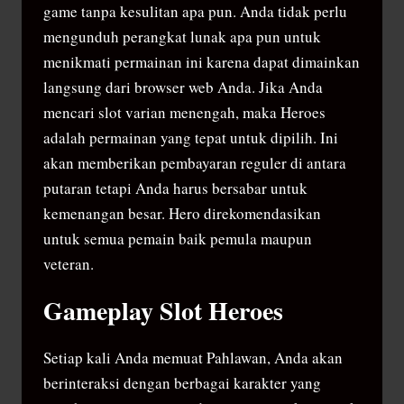
game tanpa kesulitan apa pun. Anda tidak perlu
mengunduh perangkat lunak apa pun untuk
menikmati permainan ini karena dapat dimainkan
langsung dari browser web Anda. Jika Anda
mencari slot varian menengah, maka Heroes
adalah permainan yang tepat untuk dipilih. Ini
akan memberikan pembayaran reguler di antara
putaran tetapi Anda harus bersabar untuk
kemenangan besar. Hero direkomendasikan
untuk semua pemain baik pemula maupun
veteran.
Gameplay Slot Heroes
Setiap kali Anda memuat Pahlawan, Anda akan
berinteraksi dengan berbagai karakter yang