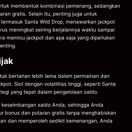
n untuk membentuk kombinasi pemenang, sedangkan
ran gratis. Selain itu, penting juga untuk
, termasuk Santa Wild Drop, menawarkan jackpot
terus meningkat seiring berjalannya waktu sampai
 memicu jackpot dan apa saja yang diperlukan
enting.
ijak
ntuk bertahan lebih lama dalam permainan dan
ot. Slot dengan volatilitas tinggi, seperti Santa
egi yang tepat dalam pengelolaan saldo.
ga keseimbangan saldo Anda, sehingga Anda
ur bonus dan putaran gratis tanpa menghabiskan
aman dan memperoleh sedikit kemenangan, Anda