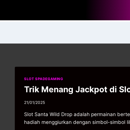
Skip
to
content
SLOT SPADEGAMING
Trik Menang Jackpot di Sl
21/01/2025
Slot Santa Wild Drop adalah permainan ber
hadiah menggiurkan dengan simbol-simbol lib