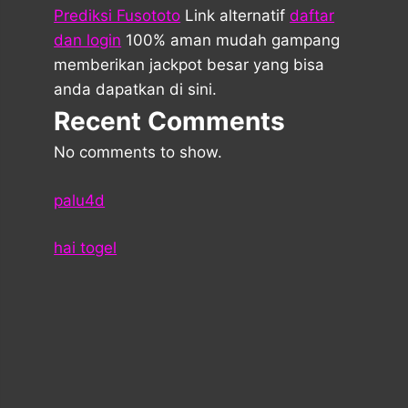
Prediksi Fusototo
Link alternatif
daftar
dan login
100% aman mudah gampang
memberikan jackpot besar yang bisa
anda dapatkan di sini.
Recent Comments
No comments to show.
palu4d
hai togel