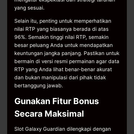
yang sesuai.
Selain itu, penting untuk memperhatikan
nilai RTP yang biasanya berada di atas
96%. Semakin tinggi nilai RTP, semakin
besar peluang Anda untuk mendapatkan
keuntungan jangka panjang. Pastikan untuk
bermain di versi resmi permainan agar data
RTP yang Anda lihat benar-benar akurat
dan bukan manipulasi dari pihak tidak
bertanggung jawab.
Gunakan Fitur Bonus
Secara Maksimal
Slot Galaxy Guardian dilengkapi dengan