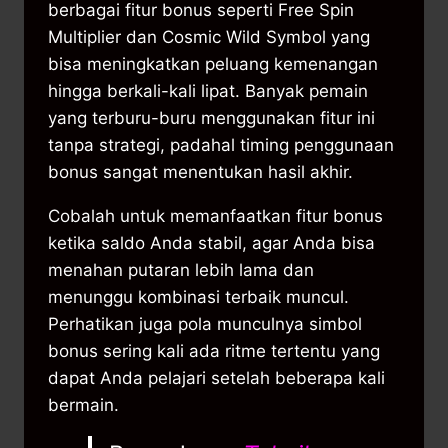
berbagai fitur bonus seperti Free Spin
Multiplier dan Cosmic Wild Symbol yang
bisa meningkatkan peluang kemenangan
hingga berkali-kali lipat. Banyak pemain
yang terburu-buru menggunakan fitur ini
tanpa strategi, padahal timing penggunaan
bonus sangat menentukan hasil akhir.
Cobalah untuk memanfaatkan fitur bonus
ketika saldo Anda stabil, agar Anda bisa
menahan putaran lebih lama dan
menunggu kombinasi terbaik muncul.
Perhatikan juga pola munculnya simbol
bonus sering kali ada ritme tertentu yang
dapat Anda pelajari setelah beberapa kali
bermain.