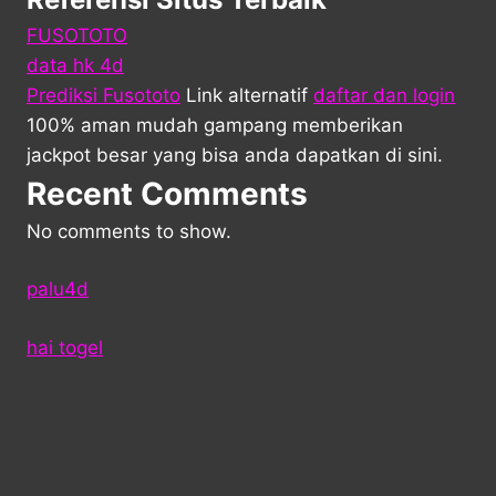
FUSOTOTO
data hk 4d
Prediksi Fusototo
Link alternatif
daftar dan login
100% aman mudah gampang memberikan
jackpot besar yang bisa anda dapatkan di sini.
Recent Comments
No comments to show.
palu4d
hai togel