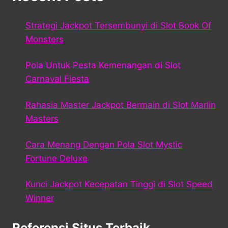
Strategi Jackpot Tersembunyi di Slot Book Of
Monsters
Pola Untuk Pesta Kemenangan di Slot
Carnaval Fiesta
Rahasia Master Jackpot Bermain di Slot Marlin
Masters
Cara Menang Dengan Pola Slot Mystic
Fortune Deluxe
Kunci Jackpot Kecepatan Tinggi di Slot Speed
Winner
Referensi Situs Terbaik