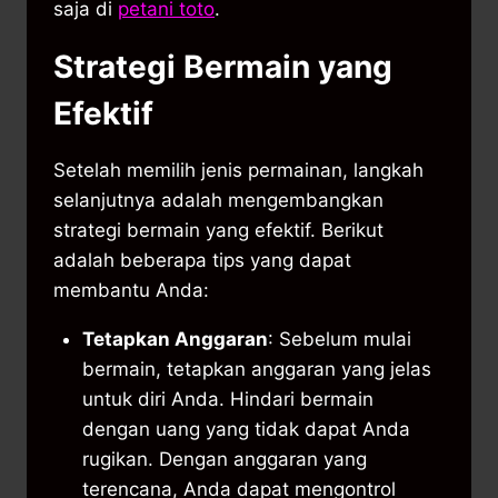
saja di
petani toto
.
Strategi Bermain yang
Efektif
Setelah memilih jenis permainan, langkah
selanjutnya adalah mengembangkan
strategi bermain yang efektif. Berikut
adalah beberapa tips yang dapat
membantu Anda:
Tetapkan Anggaran
: Sebelum mulai
bermain, tetapkan anggaran yang jelas
untuk diri Anda. Hindari bermain
dengan uang yang tidak dapat Anda
rugikan. Dengan anggaran yang
terencana, Anda dapat mengontrol