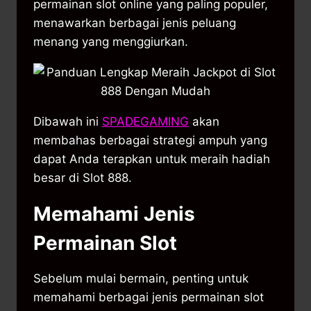
permainan slot online yang paling populer,
menawarkan berbagai jenis peluang
menang yang menggiurkan.
Dibawah ini
SPADEGAMING
akan
membahas berbagai strategi ampuh yang
dapat Anda terapkan untuk meraih hadiah
besar di Slot 888.
Memahami Jenis
Permainan Slot
Sebelum mulai bermain, penting untuk
memahami berbagai jenis permainan slot