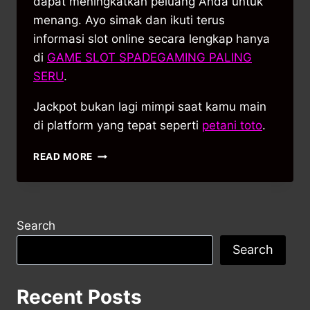
dapat meningkatkan peluang Anda untuk
menang. Ayo simak dan ikuti terus
informasi slot online secara lengkap hanya
di
GAME SLOT SPADEGAMING PALING
SERU
.
Jackpot bukan lagi mimpi saat kamu main
di platform yang tepat seperti
petani toto
.
PANDUAN
READ MORE
LENGKAP
MERAIH
JACKPOT
DI
Search
SLOT
888
Search
DENGAN
MUDAH
Recent Posts