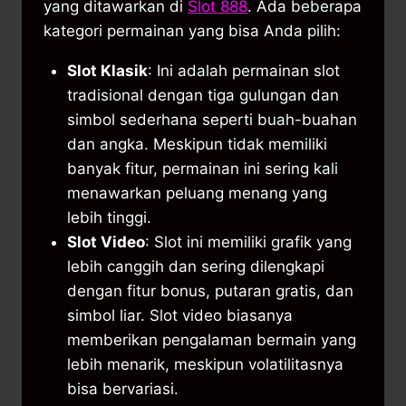
yang ditawarkan di
Slot 888
. Ada beberapa
kategori permainan yang bisa Anda pilih:
Slot Klasik
: Ini adalah permainan slot
tradisional dengan tiga gulungan dan
simbol sederhana seperti buah-buahan
dan angka. Meskipun tidak memiliki
banyak fitur, permainan ini sering kali
menawarkan peluang menang yang
lebih tinggi.
Slot Video
: Slot ini memiliki grafik yang
lebih canggih dan sering dilengkapi
dengan fitur bonus, putaran gratis, dan
simbol liar. Slot video biasanya
memberikan pengalaman bermain yang
lebih menarik, meskipun volatilitasnya
bisa bervariasi.