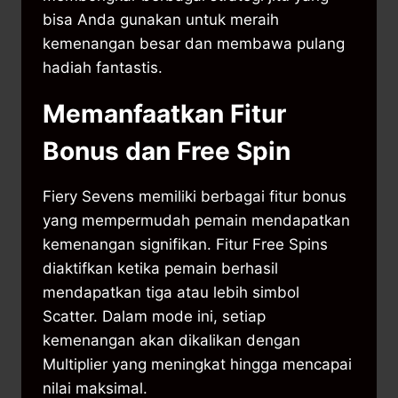
bisa Anda gunakan untuk meraih
kemenangan besar dan membawa pulang
hadiah fantastis.
Memanfaatkan Fitur
Bonus dan Free Spin
Fiery Sevens memiliki berbagai fitur bonus
yang mempermudah pemain mendapatkan
kemenangan signifikan. Fitur Free Spins
diaktifkan ketika pemain berhasil
mendapatkan tiga atau lebih simbol
Scatter. Dalam mode ini, setiap
kemenangan akan dikalikan dengan
Multiplier yang meningkat hingga mencapai
nilai maksimal.