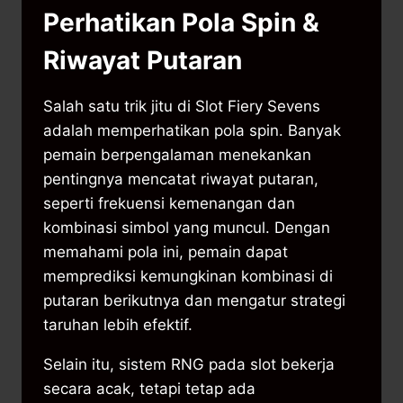
Perhatikan Pola Spin &
Riwayat Putaran
Salah satu trik jitu di Slot Fiery Sevens
adalah memperhatikan pola spin. Banyak
pemain berpengalaman menekankan
pentingnya mencatat riwayat putaran,
seperti frekuensi kemenangan dan
kombinasi simbol yang muncul. Dengan
memahami pola ini, pemain dapat
memprediksi kemungkinan kombinasi di
putaran berikutnya dan mengatur strategi
taruhan lebih efektif.
Selain itu, sistem RNG pada slot bekerja
secara acak, tetapi tetap ada