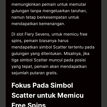
memungkinkan pemain untuk memutar
gulungan tanpa mengeluarkan taruhan,
namun tetap berkesempatan untuk
mendapatkan kemenangan.
Di slot Fiery Sevens, untuk memicu free
spins, pemain biasanya harus
mendapatkan simbol Scatter tertentu pada
gulungan yang ditentukan. Misalnya, jika
tiga simbol Scatter muncul pada posisi
yang tepat, pemain akan mendapatkan
sejumlah putaran gratis.
Fokus Pada Simbol
Scatter untuk Memicu
Free Spins