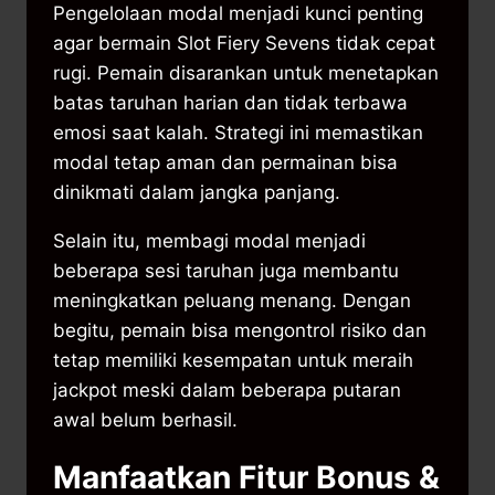
Pengelolaan modal menjadi kunci penting
agar bermain Slot Fiery Sevens tidak cepat
rugi. Pemain disarankan untuk menetapkan
batas taruhan harian dan tidak terbawa
emosi saat kalah. Strategi ini memastikan
modal tetap aman dan permainan bisa
dinikmati dalam jangka panjang.
Selain itu, membagi modal menjadi
beberapa sesi taruhan juga membantu
meningkatkan peluang menang. Dengan
begitu, pemain bisa mengontrol risiko dan
tetap memiliki kesempatan untuk meraih
jackpot meski dalam beberapa putaran
awal belum berhasil.
Manfaatkan Fitur Bonus &