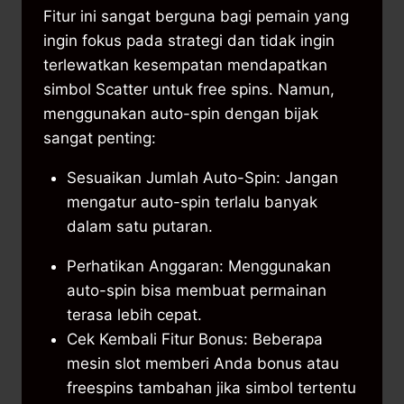
Fitur ini sangat berguna bagi pemain yang
ingin fokus pada strategi dan tidak ingin
terlewatkan kesempatan mendapatkan
simbol Scatter untuk free spins. Namun,
menggunakan auto-spin dengan bijak
sangat penting:
Sesuaikan Jumlah Auto-Spin: Jangan
mengatur auto-spin terlalu banyak
dalam satu putaran.
Perhatikan Anggaran: Menggunakan
auto-spin bisa membuat permainan
terasa lebih cepat.
Cek Kembali Fitur Bonus: Beberapa
mesin slot memberi Anda bonus atau
freespins tambahan jika simbol tertentu