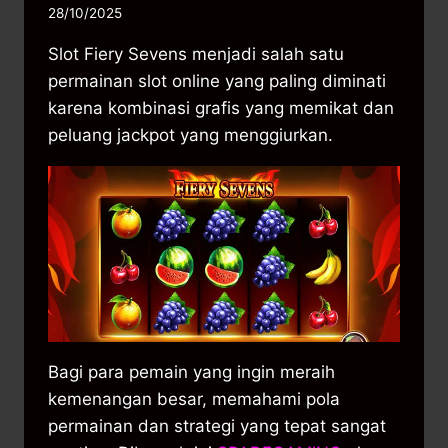
28/10/2025
Slot Fiery Sevens menjadi salah satu
permainan slot online yang paling diminati
karena kombinasi grafis yang memikat dan
peluang jackpot yang menggiurkan.
Bagi para pemain yang ingin meraih
kemenangan besar, memahami pola
permainan dan strategi yang tepat sangat