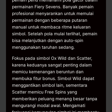
pemain perlu memahami pola gacor dalam
permainan Fiery Sevens. Banyak pemain
profesional menyarankan untuk memulai
permainan dengan beberapa putaran
manual untuk membaca ritme keluaran
simbol. Setelah pola mulai terlihat, pemain
bisa melanjutkan dengan auto-spin
menggunakan taruhan sedang.
Fokus pada simbol Ox Wild dan Scatter,
karena keduanya sangat penting dalam
memicu kemenangan beruntun dan
membuka fitur bonus. Simbol Wild dapat
menggantikan simbol lain, sementara
Scatter memicu Free Spins yang
memberikan peluang menang besar tanpa
mengurangi modal awal. Mengamati