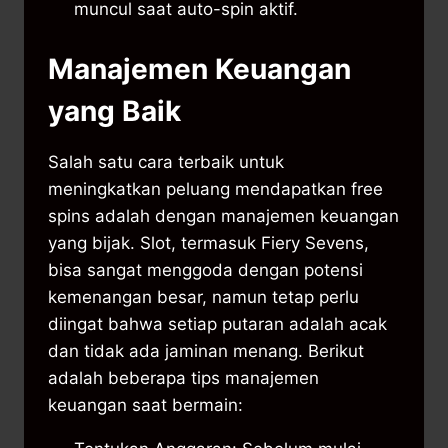
muncul saat auto-spin aktif.
Manajemen Keuangan
yang Baik
Salah satu cara terbaik untuk
meningkatkan peluang mendapatkan free
spins adalah dengan manajemen keuangan
yang bijak. Slot, termasuk Fiery Sevens,
bisa sangat menggoda dengan potensi
kemenangan besar, namun tetap perlu
diingat bahwa setiap putaran adalah acak
dan tidak ada jaminan menang. Berikut
adalah beberapa tips manajemen
keuangan saat bermain: