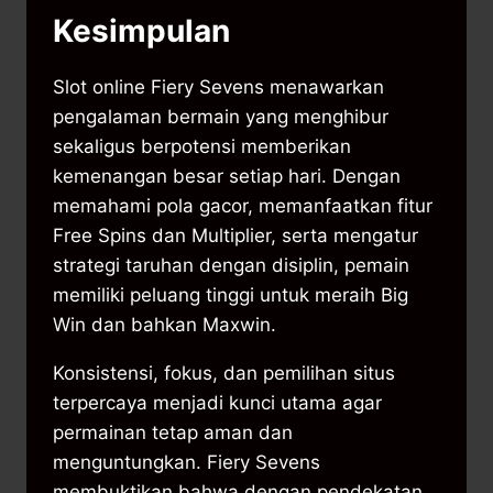
Kesimpulan
Slot online Fiery Sevens menawarkan
pengalaman bermain yang menghibur
sekaligus berpotensi memberikan
kemenangan besar setiap hari. Dengan
memahami pola gacor, memanfaatkan fitur
Free Spins dan Multiplier, serta mengatur
strategi taruhan dengan disiplin, pemain
memiliki peluang tinggi untuk meraih Big
Win dan bahkan Maxwin.
Konsistensi, fokus, dan pemilihan situs
terpercaya menjadi kunci utama agar
permainan tetap aman dan
menguntungkan. Fiery Sevens
membuktikan bahwa dengan pendekatan