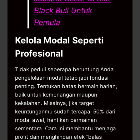
Black Bull Untuk
Pemula
Kelola Modal Seperti
Profesional
Tidak peduli seberapa beruntung Anda ,
pengelolaan modal tetap jadi fondasi
penting. Tentukan batas bermain harian,
baik untuk kemenangan maupun
kekalahan. Misalnya, jika target
keuntunganmu sudah tercapai 50% dari
modal awal, hentikan permainan
sementara. Cara ini membantu menjaga
profit dan menghindari efek “balas