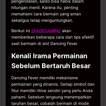
pengendalian, saldo bisa habis dalam
hitungan menit. Karena itu, penting
memahami cara bermain yang aman
sekaligus tetap menguntungkan.
Berikut ini
SPADEGAMING
akan
memberikan beberapa cara dan tips efektif
saat bermain di slot Dancing Fever.
Kenali Irama Permainan
Sebelum Bertaruh Besar
Dancing Fever memiliki mekanisme
permainan yang dinamis. Setiap simbol dan
fitur memiliki ritme sendiri yang perlu Anda
pahami. Sebelum langsung menempatkan
taruhan besar, cobalah bermain di mode