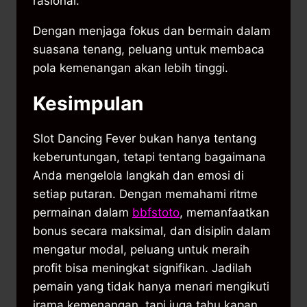
rasional.
Dengan menjaga fokus dan bermain dalam
suasana tenang, peluang untuk membaca
pola kemenangan akan lebih tinggi.
Kesimpulan
Slot Dancing Fever bukan hanya tentang
keberuntungan, tetapi tentang bagaimana
Anda mengelola langkah dan emosi di
setiap putaran. Dengan memahami ritme
permainan dalam
bbfstoto
, memanfaatkan
bonus secara maksimal, dan disiplin dalam
mengatur modal, peluang untuk meraih
profit bisa meningkat signifikan. Jadilah
pemain yang tidak hanya menari mengikuti
irama kemenangan, tapi juga tahu kapan