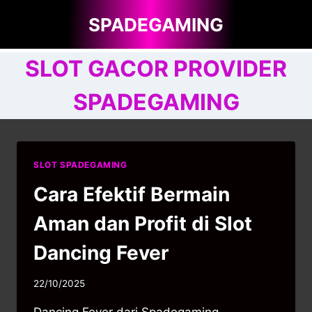
Skip
SPADEGAMING
to
content
SLOT GACOR PROVIDER
SPADEGAMING
SLOT SPADEGAMING
Cara Efektif Bermain
Aman dan Profit di Slot
Dancing Fever
22/10/2025