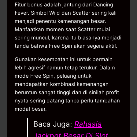
Fitur bonus adalah jantung dari Dancing
Fever. Simbol Wild dan Scatter sering kali
menjadi penentu kemenangan besar.
Manfaatkan momen saat Scatter mulai
sering muncul, karena itu biasanya menjadi
tanda bahwa Free Spin akan segera aktif.
Gunakan kesempatan ini untuk bermain
lebih agresif namun tetap terukur. Dalam
mode Free Spin, peluang untuk
mendapatkan kombinasi kemenangan
beruntun sangat tinggi dan di sinilah profit
nyata sering datang tanpa perlu tambahan
modal besar.
Baca Juga:
Rahasia
Jackpot Besar Di Slot