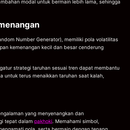
ambahan modal untuk bermain lebih lama, sehingga
emenangan
ndom Number Generator), memiliki pola volatilitas
kapan kemenangan kecil dan besar cenderung
atur strategi taruhan sesuai tren dapat membantu
untuk terus menaikkan taruhan saat kalah,
 pengalaman yang menyenangkan dan
gi tepat dalam
pakhoki
. Memahami simbol,
mengamati pola, serta bermain dengan tenang