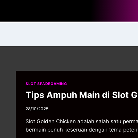
Skip
to
content
SLOT SPADEGAMING
Tips Ampuh Main di Slot 
28/10/2025
Slot Golden Chicken adalah salah satu perm
bermain penuh keseruan dengan tema petern