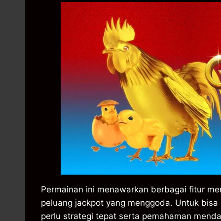
Permainan ini menawarkan berbagai fitur men
peluang jackpot yang menggoda. Untuk bisa
perlu strategi tepat serta pemahaman mend