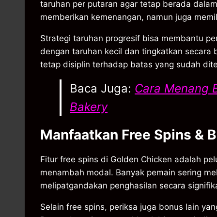
taruhan per putaran agar tetap berada dalam 
memberikan kemenangan, namun juga memiliki
Strategi taruhan progresif bisa membantu 
dengan taruhan kecil dan tingkatkan secara b
tetap disiplin terhadap batas yang sudah dit
Baca Juga:
Cara Menang B
Bakery
Manfaatkan Free Spins & 
Fitur free spins di Golden Chicken adalah 
menambah modal. Banyak pemain sering mele
melipatgandakan penghasilan secara signifik
Selain free spins, periksa juga bonus lain ya