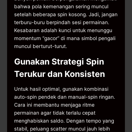
bahwa pola kemenangan sering muncul
setelah beberapa spin kosong. Jadi, jangan
terburu-buru berpindah sesi permainan.
Kesabaran adalah kunci untuk menunggu
momentum “gacor” di mana simbol pengali
muncul berturut-turut.
Gunakan Strategi Spin
Terukur dan Konsisten
Untuk hasil optimal, gunakan kombinasi
auto-spin pendek dan manual-spin ringan.
Cara ini membantu menjaga ritme
permainan agar tidak terlalu cepat
menghabiskan saldo. Dengan tempo yang
stabil, peluang scatter muncul jauh lebih