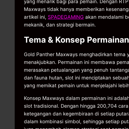
yang menarik bagi para pemain. Dengan RTP y
Maxways tidak hanya memberikan kesenangan
artikel ini,
SPADEGAMING
akan mendalami ber
mekanik, dan strategi bermain.
Tema & Konsep Permainan
Gold Panther Maxways menghadirkan tema y
menakjubkan. Permainan ini membawa pemain
merasakan petualangan yang penuh tantanga
dan fauna hutan, slot ini menciptakan sebu
yang memikat pemain untuk menjelajahi lebih
Konsep Maxways dalam permainan ini adalah
slot tradisional. ​Dengan hingga 200,704 c
ketegangan dan kegembiraan di setiap putara
dalam kombinasi simbol, sehingga setiap pu