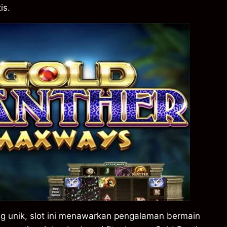
is.
g unik, slot ini menawarkan pengalaman bermain