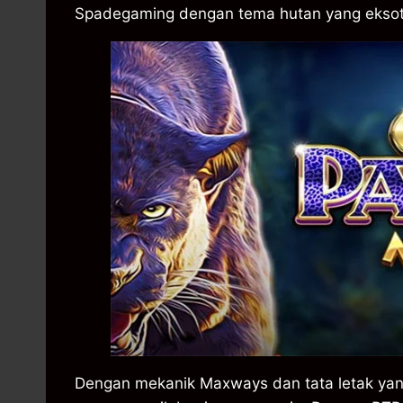
Spadegaming dengan tema hutan yang eksot
Dengan mekanik Maxways dan tata letak yan