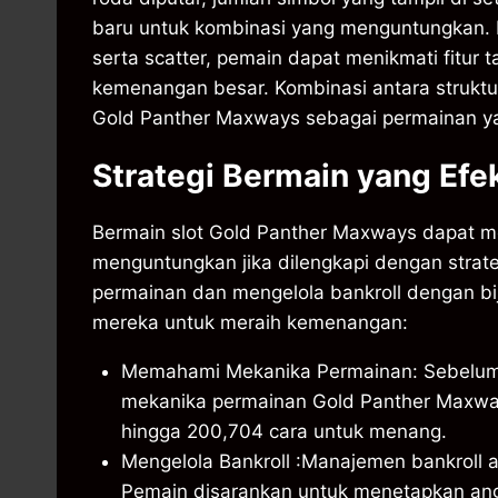
baru untuk kombinasi yang menguntungkan. 
serta scatter, pemain dapat menikmati fitu
kemenangan besar. ​Kombinasi antara struktu
Gold Panther Maxways sebagai permainan y
Strategi Bermain yang Efek
Bermain slot Gold Panther Maxways dapat 
menguntungkan jika dilengkapi dengan stra
permainan dan mengelola bankroll dengan b
mereka untuk meraih kemenangan:
Memahami Mekanika Permainan: Sebelum 
mekanika permainan Gold Panther Maxwa
hingga 200,704 cara untuk menang.
Mengelola Bankroll :Manajemen bankroll a
Pemain disarankan untuk menetapkan angg