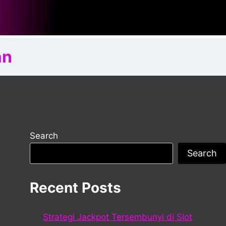
an
Search
Search
Recent Posts
Strategi Jackpot Tersembunyi di Slot