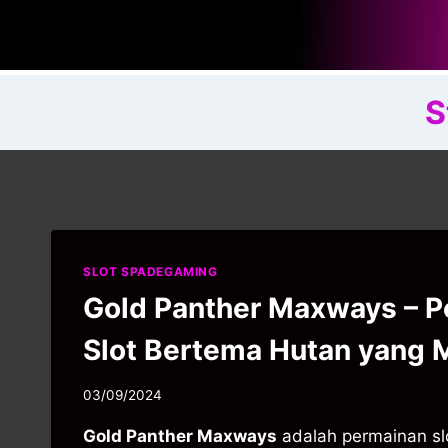
Skip
to
content
S
SLOT SPADEGAMING
Gold Panther Maxways – P
Slot Bertema Hutan yang 
03/09/2024
Gold Panther Maxways
adalah permainan slo