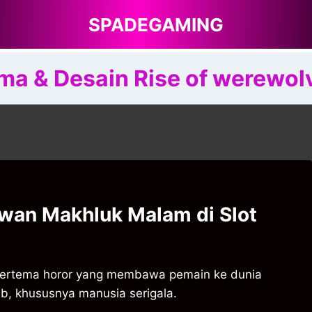
SPADEGAMING
ma & Desain Rise of werewol
awan Makhluk Malam di Slot
bertema horor yang membawa pemain ke dunia
b, khususnya manusia serigala.