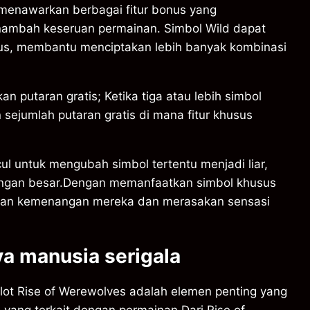
 menawarkan berbagai fitur bonus yang
ambah keseruan permainan. Simbol Wild dapat
nus, membantu menciptakan lebih banyak kombinasi
n putaran gratis; Ketika tiga atau lebih simbol
 sejumlah putaran gratis di mana fitur khusus
cul untuk mengubah simbol tertentu menjadi liar,
ngan besar.
Dengan memanfaatkan simbol khusus
atkan kemenangan mereka dan merasakan sensasi
ya manusia serigala
 slot Rise of Werewolves adalah elemen penting yang
 yang terkait dengan permainan.
Dari Rise of