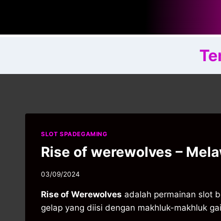
Skip
to
content
Te
SLOT SPADEGAMING
Rise of werewolves – Mel
03/09/2024
Rise of Werewolves
adalah permainan slot 
gelap yang diisi dengan makhluk-makhluk gai