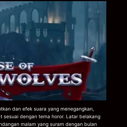
kutkan dan efek suara yang menegangkan,
 sesuai dengan tema horor.
Latar belakang
andangan malam yang suram dengan bulan