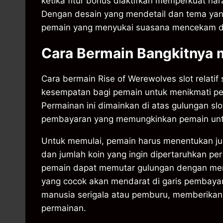
ketika fitur bonus diaktifkan memperkuat na
Dengan desain yang mendetail dan tema yang
pemain yang menyukai suasana mencekam dan
Cara Bermain Bangkitnya 
Cara bermain Rise of Werewolves slot relat
kesempatan bagi pemain untuk menikmati p
Permainan ini dimainkan di atas gulungan sl
pembayaran yang memungkinkan pemain unt
Untuk memulai, pemain harus menentukan ju
dan jumlah koin yang ingin dipertaruhkan pe
pemain dapat memutar gulungan dengan men
yang cocok akan mendarat di garis pembayara
manusia serigala atau pemburu, memberika
permainan.