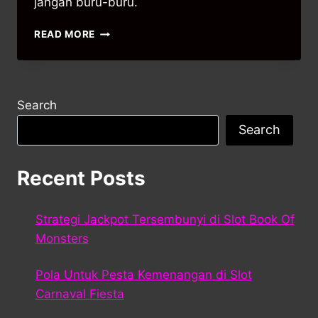
jangan buru-buru.
RAHASIA
READ MORE
JACKPOT
BESAR
DI
SLOT
Search
BLACK
BULL
Search
UNTUK
PEMULA
Recent Posts
Strategi Jackpot Tersembunyi di Slot Book Of
Monsters
Pola Untuk Pesta Kemenangan di Slot
Carnaval Fiesta