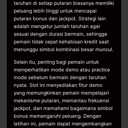
taruhan di setiap putaran biasanya memiliki
peluang lebih tinggi untuk mencapai
putaran bonus dan jackpot. Strategi lain
adalah mengatur jumlah taruhan agar
sesuai dengan durasi bermain, sehingga
pemain tidak cepat kehabisan kredit saat
menunggu simbol kombinasi besar muncul.
Selain itu, penting bagi pemain untuk
memperhatikan mode demo atau practice
mode sebelum bermain dengan taruhan
nyata. Slot ini menyediakan fitur demo
yang memungkinkan pemain mempelajari
mekanisme putaran, memantau frekuensi
jackpot, dan memahami bagaimana simbol
bonus memengaruhi peluang. Dengan
latihan ini, pemain dapat mengembangkan