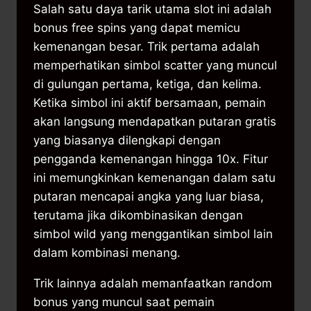
Salah satu daya tarik utama slot ini adalah
bonus free spins yang dapat memicu
kemenangan besar. Trik pertama adalah
memperhatikan simbol scatter yang muncul
di gulungan pertama, ketiga, dan kelima.
Ketika simbol ini aktif bersamaan, pemain
akan langsung mendapatkan putaran gratis
yang biasanya dilengkapi dengan
pengganda kemenangan hingga 10x. Fitur
ini memungkinkan kemenangan dalam satu
putaran mencapai angka yang luar biasa,
terutama jika dikombinasikan dengan
simbol wild yang menggantikan simbol lain
dalam kombinasi menang.
Trik lainnya adalah memanfaatkan random
bonus yang muncul saat pemain