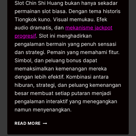
Slot Chin Shi Huang bukan hanya sekadar
permainan slot biasa. Dengan tema historis
Tiongkok kuno. Visual memukau. Efek
audio dramatis, dan
mekanisme jackpot
progresif
. Slot ini menghadirkan
pengalaman bermain yang penuh sensasi
dan strategi. Pemain yang memahami fitur.
Simbol, dan peluang bonus dapat
memaksimalkan kemenangan mereka
dengan lebih efektif. Kombinasi antara
hiburan, strategi, dan peluang kemenangan
besar membuat setiap putaran menjadi
pengalaman interaktif yang menegangkan
namun menyenangkan.
PUTARAN
READ MORE
SUPER
JACKPOT