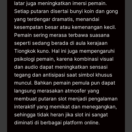
latar juga meningkatkan imersi pemain.
Setiap putaran disertai bunyi koin dan gong
yang terdengar dramatis, menandai
kesempatan besar atau kemenangan kecil.
Pemain sering merasa terbawa suasana
seperti sedang berada di aula kerajaan
Tiongkok kuno. Hal ini juga mempengaruhi
psikologi pemain, karena kombinasi visual
dan audio dapat meningkatkan sensasi
tegang dan antisipasi saat simbol khusus
muncul. Bahkan pemain pemula pun dapat
langsung merasakan atmosfer yang
membuat putaran slot menjadi pengalaman
interaktif yang memikat dan menegangkan,
sehingga tidak heran jika slot ini sangat
diminati di berbagai platform online.