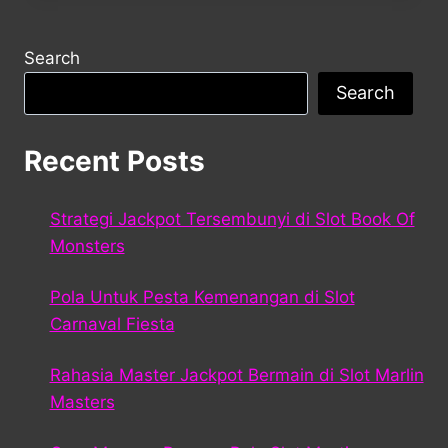
PENUH
KEJUTAN
Search
DI
SLOT
Search
CHIN
SHI
HUANG
Recent Posts
Strategi Jackpot Tersembunyi di Slot Book Of
Monsters
Pola Untuk Pesta Kemenangan di Slot
Carnaval Fiesta
Rahasia Master Jackpot Bermain di Slot Marlin
Masters