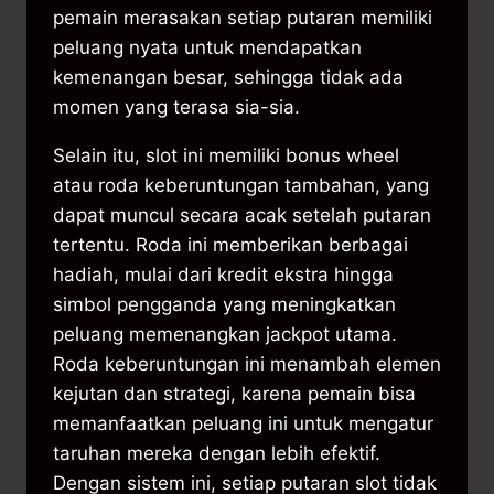
pemain merasakan setiap putaran memiliki
peluang nyata untuk mendapatkan
kemenangan besar, sehingga tidak ada
momen yang terasa sia-sia.
Selain itu, slot ini memiliki bonus wheel
atau roda keberuntungan tambahan, yang
dapat muncul secara acak setelah putaran
tertentu. Roda ini memberikan berbagai
hadiah, mulai dari kredit ekstra hingga
simbol pengganda yang meningkatkan
peluang memenangkan jackpot utama.
Roda keberuntungan ini menambah elemen
kejutan dan strategi, karena pemain bisa
memanfaatkan peluang ini untuk mengatur
taruhan mereka dengan lebih efektif.
Dengan sistem ini, setiap putaran slot tidak