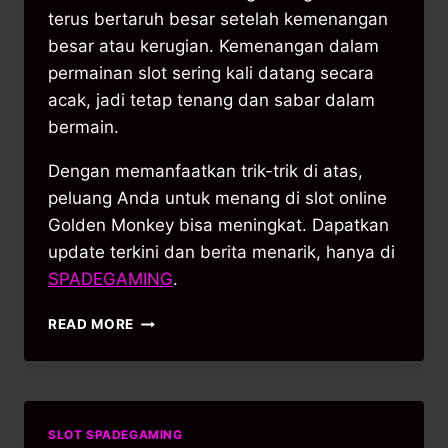
terus bertaruh besar setelah kemenangan
besar atau kerugian. Kemenangan dalam
permainan slot sering kali datang secara
acak, jadi tetap tenang dan sabar dalam
bermain.
Dengan memanfaatkan trik-trik di atas,
peluang Anda untuk menang di slot online
Golden Monkey bisa meningkat. Dapatkan
update terkini dan berita menarik, hanya di
SPADEGAMING
.
TRIK
READ MORE
JITU
MUDAH
MENANG
DI
SLOT
SLOT SPADEGAMING
ONLINE