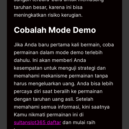
taruhan besar, karena ini bisa
meningkatkan risiko kerugian.
Cobalah Mode Demo
Jika Anda baru pertama kali bermain, coba
permainan dalam mode demo terlebih
dahulu. Ini akan memberi Anda
kesempatan untuk menguji strategi dan
memahami mekanisme permainan tanpa
harus mengeluarkan uang. Anda bisa lebih
percaya diri saat beralih ke permainan
dengan taruhan uang asli.
Setelah
memahami semua informasi, kini saatnya
Kamu nikmati permainan ini di
sultanslot365 daftar
dan mulai raih