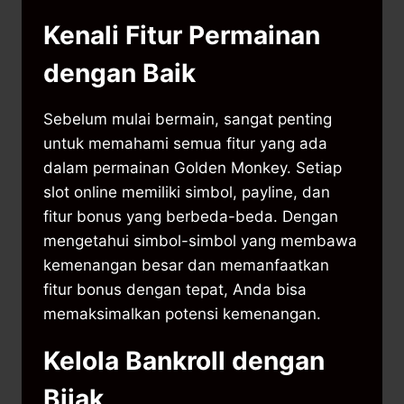
Kenali Fitur Permainan
dengan Baik
Sebelum mulai bermain, sangat penting
untuk memahami semua fitur yang ada
dalam permainan Golden Monkey. Setiap
slot online memiliki simbol, payline, dan
fitur bonus yang berbeda-beda. Dengan
mengetahui simbol-simbol yang membawa
kemenangan besar dan memanfaatkan
fitur bonus dengan tepat, Anda bisa
memaksimalkan potensi kemenangan.
Kelola Bankroll dengan
Bijak