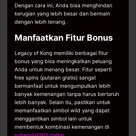
Dengan cara ini, Anda bisa menghindari
kerugian yang lebih besar dan bermain
dengan lebih tenang.
Manfaatkan Fitur Bonus
Legacy of Kong memiliki berbagai fitur
bonus yang bisa meningkatkan peluang
Anda untuk menang besar. Fitur seperti
free spins (putaran gratis) sangat
bermanfaat untuk mengumpulkan lebih
banyak kemenangan tanpa harus bertaruh
lebih banyak. Selain itu, pastikan untuk
memanfaatkan simbol wild yang dapat
menggantikan simbol lain untuk
membentuk kombinasi kemenangan di
sultanslot365 daftar
.