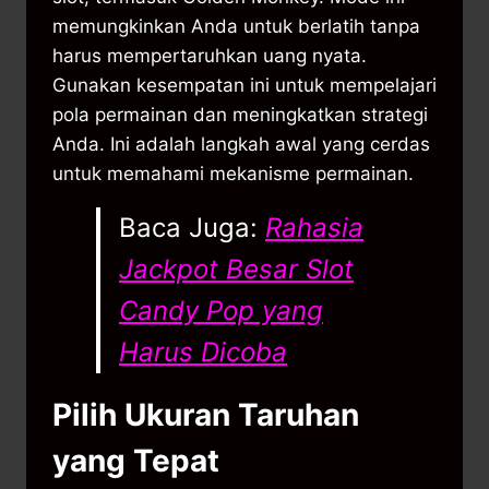
memungkinkan Anda untuk berlatih tanpa
harus mempertaruhkan uang nyata.
Gunakan kesempatan ini untuk mempelajari
pola permainan dan meningkatkan strategi
Anda. Ini adalah langkah awal yang cerdas
untuk memahami mekanisme permainan.
Baca Juga:
Rahasia
Jackpot Besar Slot
Candy Pop yang
Harus Dicoba
Pilih Ukuran Taruhan
yang Tepat