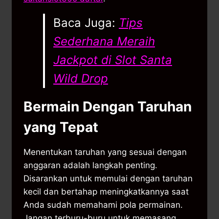
Baca Juga:
Tips
Sederhana Meraih
Jackpot di Slot Santa
Wild Drop
Bermain Dengan Taruhan
yang Tepat
Menentukan taruhan yang sesuai dengan
anggaran adalah langkah penting.
Disarankan untuk memulai dengan taruhan
kecil dan bertahap meningkatkannya saat
Anda sudah memahami pola permainan.
Jangan terburu-buru untuk memasang