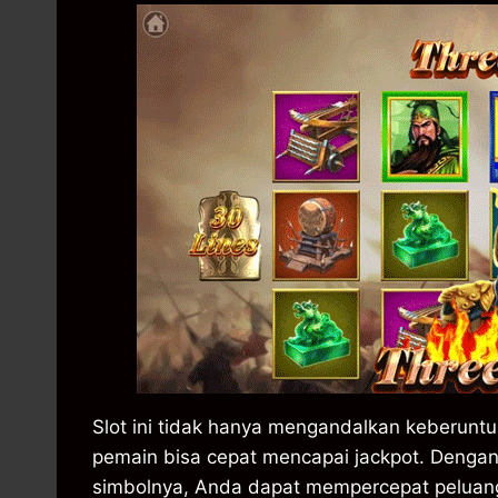
Slot ini tidak hanya mengandalkan keberuntu
pemain bisa cepat mencapai jackpot. Dengan
simbolnya, Anda dapat mempercepat pelua