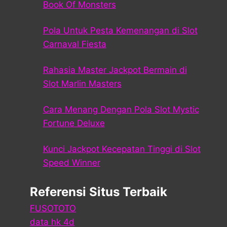
Book Of Monsters
Pola Untuk Pesta Kemenangan di Slot
Carnaval Fiesta
Rahasia Master Jackpot Bermain di
Slot Marlin Masters
Cara Menang Dengan Pola Slot Mystic
Fortune Deluxe
Kunci Jackpot Kecepatan Tinggi di Slot
Speed Winner
Referensi Situs Terbaik
FUSOTOTO
data hk 4d