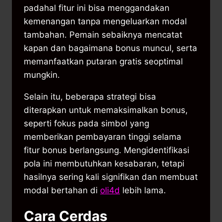
padahal fitur ini bisa menggandakan
kemenangan tanpa mengeluarkan modal
tambahan. Pemain sebaiknya mencatat
kapan dan bagaimana bonus muncul, serta
memanfaatkan putaran gratis seoptimal
mungkin.
Selain itu, beberapa strategi bisa
diterapkan untuk memaksimalkan bonus,
seperti fokus pada simbol yang
memberikan pembayaran tinggi selama
fitur bonus berlangsung. Mengidentifikasi
pola ini membutuhkan kesabaran, tetapi
hasilnya sering kali signifikan dan membuat
modal bertahan di
oli4d
lebih lama.
Cara Cerdas