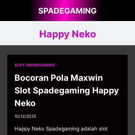
Skip
SPADEGAMING
to
content
Happy Neko
SLOT SPADEGAMING
Bocoran Pola Maxwin
Slot Spadegaming Happy
Neko
10/12/2025
Happy Neko Spadegaming adalah slot