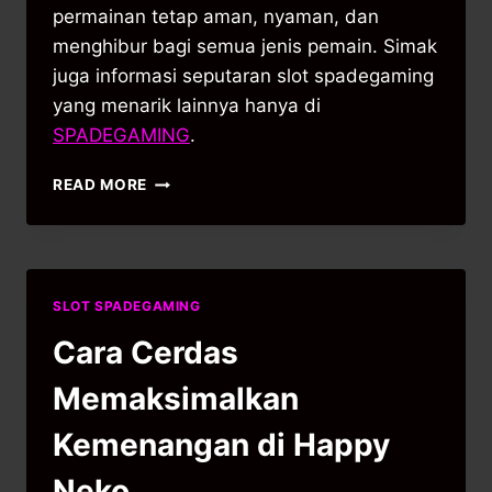
permainan tetap aman, nyaman, dan
menghibur bagi semua jenis pemain. Simak
juga informasi seputaran slot spadegaming
yang menarik lainnya hanya di
SPADEGAMING
.
BOCORAN
READ MORE
POLA
MAXWIN
SLOT
SPADEGAMING
HAPPY
SLOT SPADEGAMING
NEKO
Cara Cerdas
Memaksimalkan
Kemenangan di Happy
Neko