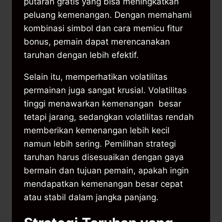
putaran gratis yang bisa meningkatkan
peluang kemenangan. Dengan memahami
kombinasi simbol dan cara memicu fitur
bonus, pemain dapat merencanakan
taruhan dengan lebih efektif.
Selain itu, memperhatikan volatilitas
permainan juga sangat krusial. Volatilitas
tinggi menawarkan kemenangan besar
tetapi jarang, sedangkan volatilitas rendah
memberikan kemenangan lebih kecil
namun lebih sering. Pemilihan strategi
taruhan harus disesuaikan dengan gaya
bermain dan tujuan pemain, apakah ingin
mendapatkan kemenangan besar cepat
atau stabil dalam jangka panjang.