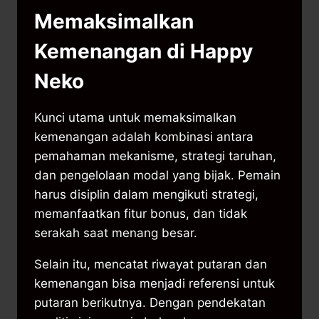
Memaksimalkan
Kemenangan di Happy
Neko
Kunci utama untuk memaksimalkan
kemenangan adalah kombinasi antara
pemahaman mekanisme, strategi taruhan,
dan pengelolaan modal yang bijak. Pemain
harus disiplin dalam mengikuti strategi,
memanfaatkan fitur bonus, dan tidak
serakah saat menang besar.
Selain itu, mencatat riwayat putaran dan
kemenangan bisa menjadi referensi untuk
putaran berikutnya. Dengan pendekatan