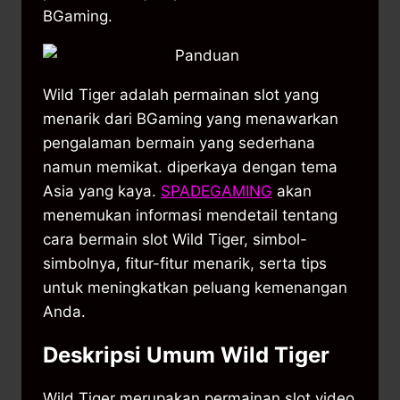
BGaming.
Wild Tiger adalah permainan slot yang
menarik dari BGaming yang menawarkan
pengalaman bermain yang sederhana
namun memikat.
diperkaya dengan tema
Asia yang kaya.
SPADEGAMING
akan
menemukan informasi mendetail tentang
cara bermain slot Wild Tiger, simbol-
simbolnya, fitur-fitur menarik, serta tips
untuk meningkatkan peluang kemenangan
Anda.​
Deskripsi Umum Wild Tiger
Wild Tiger merupakan permainan slot video