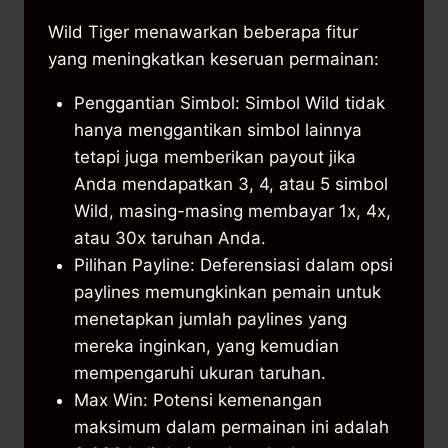
Wild Tiger menawarkan beberapa fitur
yang meningkatkan keseruan permainan:
Penggantian Simbol: Simbol Wild tidak
hanya menggantikan simbol lainnya
tetapi juga memberikan payout jika
Anda mendapatkan 3, 4, atau 5 simbol
Wild, masing-masing membayar 1x, 4x,
atau 30x taruhan Anda.
Pilihan Payline: Deferensiasi dalam opsi
paylines memungkinkan pemain untuk
menetapkan jumlah paylines yang
mereka inginkan, yang kemudian
mempengaruhi ukuran taruhan.
Max Win: Potensi kemenangan
maksimum dalam permainan ini adalah