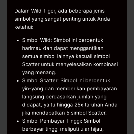
Dalam Wild Tiger, ada beberapa jenis
simbol yang sangat penting untuk Anda
ketahui:
Simbol Wild: Simbol ini berbentuk
harimau dan dapat menggantikan
semua simbol lainnya kecuali simbol
Scatter untuk menyelesaikan kombinasi
yang menang.
Simbol Scatter: Simbol ini berbentuk
yin-yang dan memberikan pembayaran
langsung berdasarkan jumlah yang
didapat, yaitu hingga 25x taruhan Anda
jika mendapatkan 5 simbol Scatter.
Simbol Pembayar Tinggi: Simbol
berbayar tinggi meliputi ular hijau,