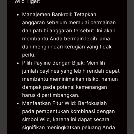
Wild Tiger:
Manajemen Bankroll: Tetapkan
anggaran sebelum memulai permainan
dan patuhi anggaran tersebut. Ini akan
membantu Anda bermain lebih lama
dan menghindari kerugian yang tidak
perlu.
Pilih Payline dengan Bijak: Memilih
jumlah paylines yang lebih rendah dapat
membantu meminimalkan risiko, namun
dampak pada potensi kemenangan
harus dipertimbangkan.
Manfaatkan Fitur Wild: Berfokuslah
pada pembentukan kombinasi dengan
simbol Wild, karena ini dapat secara
signifikan meningkatkan peluang Anda