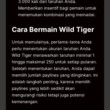
3.000 kali dari taruhan Anda.
Memberikan insentif bagi pemain untuk
menemukan kombinasi yang memadai.
Cara Bermain Wild Tiger
Untuk memulainya, pertama-tama Anda
perlu menentukan ukuran taruhan Anda.
Wild Tiger menawarkan taruhan minimal 1
hingga maksimal 250 untuk setiap putaran.
Setelah menentukan taruhan, Anda dapat
memilih jumlah paylines yang diinginkan. Ini
adalah langkah penting, karena memilih
paylines yang lebih sedikit akan
mengurangi risiko tetapi juga potensi
kemenangan.