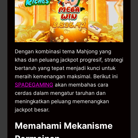
Dengan kombinasi tema Mahjong yang
khas dan peluang jackpot progresif, strategi
bertaruh yang tepat menjadi kunci untuk
meraih kemenangan maksimal. Berikut ini
SPADEGAMING
akan membahas cara
cerdas dalam mengatur taruhan dan
meningkatkan peluang memenangkan
jackpot besar.
Memahami Mekanisme