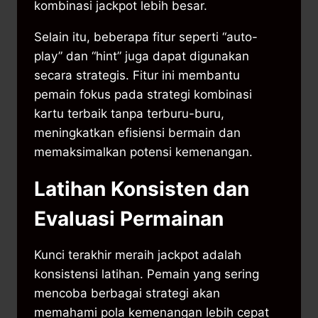
kombinasi jackpot lebih besar.
Selain itu, beberapa fitur seperti “auto-
play” dan “hint” juga dapat digunakan
secara strategis. Fitur ini membantu
pemain fokus pada strategi kombinasi
kartu terbaik tanpa terburu-buru,
meningkatkan efisiensi bermain dan
memaksimalkan potensi kemenangan.
Latihan Konsisten dan
Evaluasi Permainan
Kunci terakhir meraih jackpot adalah
konsistensi latihan. Pemain yang sering
mencoba berbagai strategi akan
memahami pola kemenangan lebih cepat