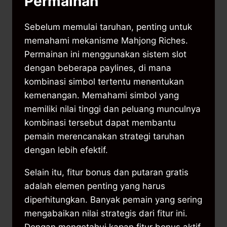
Permainan
Sebelum memulai taruhan, penting untuk
memahami mekanisme Mahjong Riches.
Permainan ini menggunakan sistem slot
dengan beberapa paylines, di mana
kombinasi simbol tertentu menentukan
kemenangan. Memahami simbol yang
memiliki nilai tinggi dan peluang munculnya
kombinasi tersebut dapat membantu
pemain merencanakan strategi taruhan
dengan lebih efektif.
Selain itu, fitur bonus dan putaran gratis
adalah elemen penting yang harus
diperhitungkan. Banyak pemain yang sering
mengabaikan nilai strategis dari fitur ini.
Dengan mengetahui kapan fitur bonus aktif,