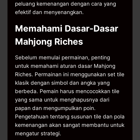
peluang kemenangan dengan cara yang
efektif dan menyenangkan.
Memahami Dasar-Dasar
Mahjong Riches
Sebelum memulai permainan, penting
untuk memahami aturan dasar Mahjong
Riches. Permainan ini menggunakan set tile
klasik dengan simbol dan angka yang
berbeda. Pemain harus mencocokkan tile
yang sama untuk menghapusnya dari
papan dan mengumpulkan poin.
Pengetahuan tentang susunan tile dan pola
kemenangan akan sangat membantu untuk
mengatur strategi.