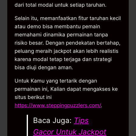
dari total modal untuk setiap taruhan.
Selain itu, memanfaatkan fitur taruhan kecil
atau demo bisa membantu pemain
memahami dinamika permainan tanpa
risiko besar. Dengan pendekatan bertahap,
peluang meraih jackpot akan lebih realistis
karena modal tetap terjaga dan strategi
bisa diuji dengan aman.
Untuk Kamu yang tertarik dengan
permainan ini, Kalian dapat mengakses ke
situs berikut ini
https://www.steppingpuzzlers.com/
.
Baca Juga:
Tips
Gacor Untuk Jackpot