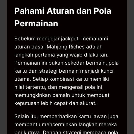
Pahami Aturan dan Pola
Permainan
Sebelum mengejar jackpot, memahami
aturan dasar Mahjong Riches adalah
langkah pertama yang wajib dilakukan.
Permainan ini bukan sekedar bermain, pola
kartu dan strategi bermain menjadi kunci
utama. Setiap kombinasi kartu memiliki
nilai tertentu, dan mengenali pola ini
memungkinkan pemain untuk membuat
keputusan lebih cepat dan akurat.
Selain itu, memperhatikan kartu lawan juga
membantu mencerminkan langkah mereka
berikutnya. Dengan strategi membaca pola