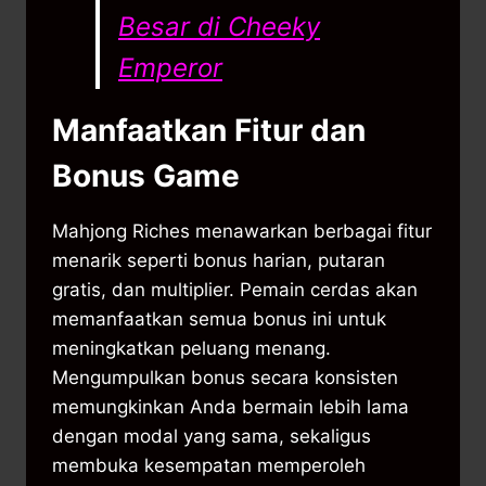
Besar di Cheeky
Emperor
Manfaatkan Fitur dan
Bonus Game
Mahjong Riches menawarkan berbagai fitur
menarik seperti bonus harian, putaran
gratis, dan multiplier. Pemain cerdas akan
memanfaatkan semua bonus ini untuk
meningkatkan peluang menang.
Mengumpulkan bonus secara konsisten
memungkinkan Anda bermain lebih lama
dengan modal yang sama, sekaligus
membuka kesempatan memperoleh