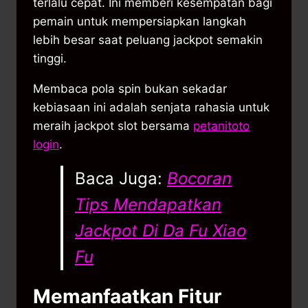
terlalu cepat. Ini memberi kesempatan bagi
pemain untuk mempersiapkan langkah
lebih besar saat peluang jackpot semakin
tinggi.
Membaca pola spin bukan sekadar
kebiasaan ini adalah senjata rahasia untuk
meraih jackpot slot bersama
petanitoto
login
.
Baca Juga:
Bocoran
Tips Mendapatkan
Jackpot Di Da Fu Xiao
Fu
Memanfaatkan Fitur