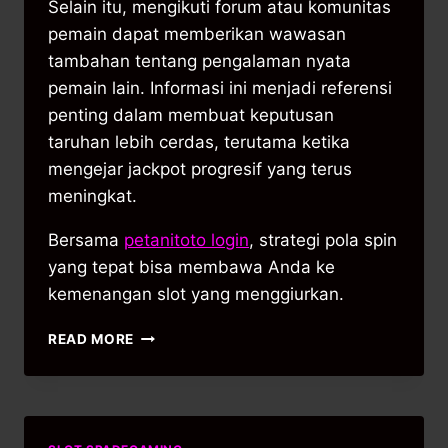
Selain itu, mengikuti forum atau komunitas
pemain dapat memberikan wawasan
tambahan tentang pengalaman nyata
pemain lain. Informasi ini menjadi referensi
penting dalam membuat keputusan
taruhan lebih cerdas, terutama ketika
mengejar jackpot progresif yang terus
meningkat.
Bersama
petanitoto login
, strategi pola spin
yang tepat bisa membawa Anda ke
kemenangan slot yang menggiurkan.
LANGKAH
READ MORE
CERDAS
MENGEJAR
JACKPOT
PROGRESIF
DI