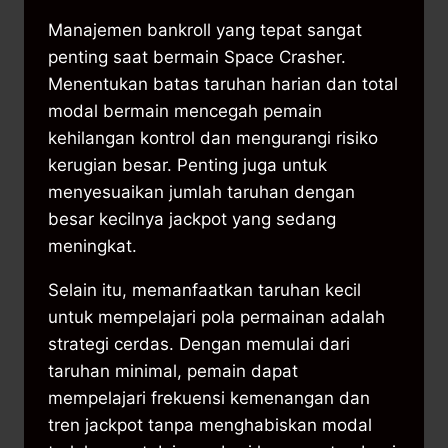
Manajemen bankroll yang tepat sangat
penting saat bermain Space Crasher.
Menentukan batas taruhan harian dan total
modal bermain mencegah pemain
kehilangan kontrol dan mengurangi risiko
kerugian besar. Penting juga untuk
menyesuaikan jumlah taruhan dengan
besar kecilnya jackpot yang sedang
meningkat.
Selain itu, memanfaatkan taruhan kecil
untuk mempelajari pola permainan adalah
strategi cerdas. Dengan memulai dari
taruhan minimal, pemain dapat
mempelajari frekuensi kemenangan dan
tren jackpot tanpa menghabiskan modal