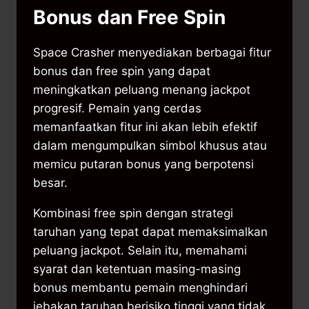
Bonus dan Free Spin
Space Crasher menyediakan berbagai fitur
bonus dan free spin yang dapat
meningkatkan peluang menang jackpot
progresif. Pemain yang cerdas
memanfaatkan fitur ini akan lebih efektif
dalam mengumpulkan simbol khusus atau
memicu putaran bonus yang berpotensi
besar.
Kombinasi free spin dengan strategi
taruhan yang tepat dapat memaksimalkan
peluang jackpot. Selain itu, memahami
syarat dan ketentuan masing-masing
bonus membantu pemain menghindari
jebakan taruhan berisiko tinggi yang tidak