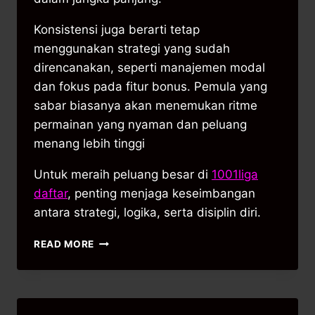
Konsistensi juga berarti tetap
menggunakan strategi yang sudah
direncanakan, seperti manajemen modal
dan fokus pada fitur bonus. Pemula yang
sabar biasanya akan menemukan ritme
permainan yang nyaman dan peluang
menang lebih tinggi
Untuk meraih peluang besar di
1001liga
daftar
, penting menjaga keseimbangan
antara strategi, logika, serta disiplin diri.
STRATEGI
READ MORE
PEMULA
BIAR
CEPAT
JACKPOT
DI