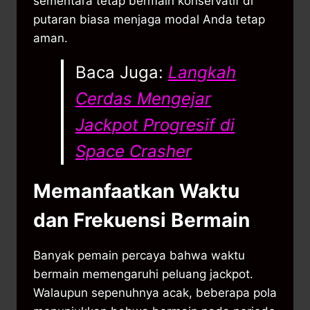
sementara tetap bermain konservatif di
putaran biasa menjaga modal Anda tetap
aman.
Baca Juga:
Langkah
Cerdas Mengejar
Jackpot Progresif di
Space Crasher
Memanfaatkan Waktu
dan Frekuensi Bermain
Banyak pemain percaya bahwa waktu
bermain memengaruhi peluang jackpot.
Walaupun sepenuhnya acak, beberapa pola