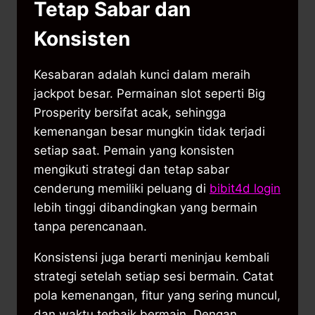
Tetap Sabar dan
Konsisten
Kesabaran adalah kunci dalam meraih
jackpot besar. Permainan slot seperti Big
Prosperity bersifat acak, sehingga
kemenangan besar mungkin tidak terjadi
setiap saat. Pemain yang konsisten
mengikuti strategi dan tetap sabar
cenderung memiliki peluang di
bibit4d login
lebih tinggi dibandingkan yang bermain
tanpa perencanaan.
Konsistensi juga berarti meninjau kembali
strategi setelah setiap sesi bermain. Catat
pola kemenangan, fitur yang sering muncul,
dan waktu terbaik bermain. Dengan