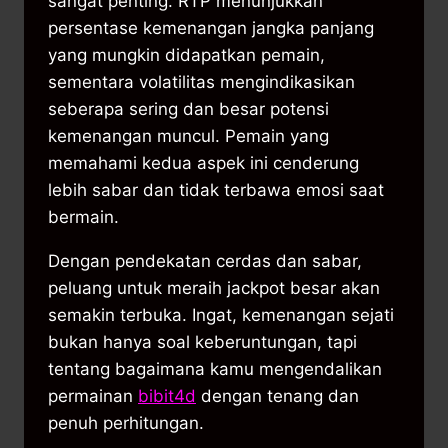
sangat penting. RTP menunjukkan
persentase kemenangan jangka panjang
yang mungkin didapatkan pemain,
sementara volatilitas mengindikasikan
seberapa sering dan besar potensi
kemenangan muncul. Pemain yang
memahami kedua aspek ini cenderung
lebih sabar dan tidak terbawa emosi saat
bermain.
Dengan pendekatan cerdas dan sabar,
peluang untuk meraih jackpot besar akan
semakin terbuka. Ingat, kemenangan sejati
bukan hanya soal keberuntungan, tapi
tentang bagaimana kamu mengendalikan
permainan
bibit4d
dengan tenang dan
penuh perhitungan.