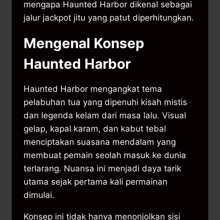
mengapa Haunted Harbor dikenal sebagai
jalur jackpot jitu yang patut diperhitungkan.
Mengenal Konsep
Haunted Harbor
Haunted Harbor mengangkat tema
pelabuhan tua yang dipenuhi kisah mistis
dan legenda kelam dari masa lalu. Visual
gelap, kapal karam, dan kabut tebal
menciptakan suasana mendalam yang
membuat pemain seolah masuk ke dunia
terlarang. Nuansa ini menjadi daya tarik
utama sejak pertama kali permainan
dimulai.
Konsep ini tidak hanya menonjolkan sisi