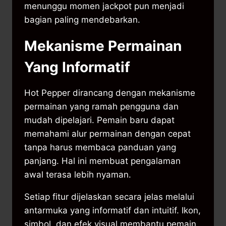
menunggu momen jackpot pun menjadi
bagian paling mendebarkan.
Mekanisme Permainan
Yang Informatif
Hot Pepper dirancang dengan mekanisme
permainan yang ramah pengguna dan
mudah dipelajari. Pemain baru dapat
memahami alur permainan dengan cepat
tanpa harus membaca panduan yang
panjang. Hal ini membuat pengalaman
awal terasa lebih nyaman.
Setiap fitur dijelaskan secara jelas melalui
antarmuka yang informatif dan intuitif. Ikon,
simbol, dan efek visual membantu pemain