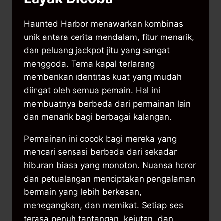
Haunted Harbor menawarkan kombinasi
unik antara cerita mendalam, fitur menarik,
dan peluang jackpot jitu yang sangat
menggoda. Tema kapal terlarang
memberikan identitas kuat yang mudah
diingat oleh semua pemain. Hal ini
membuatnya berbeda dari permainan lain
dan menarik bagi berbagai kalangan.
Permainan ini cocok bagi mereka yang
mencari sensasi berbeda dari sekadar
hiburan biasa yang monoton. Nuansa horor
dan petualangan menciptakan pengalaman
bermain yang lebih berkesan,
menegangkan, dan memikat. Setiap sesi
terasa penuh tantangan, kejutan, dan