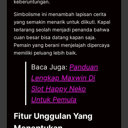
keberuntungan.
Simbolisme ini menambah lapisan cerita
yang semakin menarik untuk diikuti. Kapal
terlarang seolah menjadi penanda bahwa
cuan besar bisa datang kapan saja.
Pemain yang berani menjelajah dipercaya
memiliki peluang lebih baik.
Baca Juga:
Panduan
Lengkap Maxwin Di
Slot Happy Neko
Untuk Pemula
Fitur Unggulan Yang
Menentukan