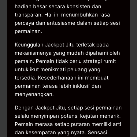
hadiah besar secara konsisten dan
transparan. Hal ini menumbuhkan rasa
percaya dan antusiasme dalam setiap sesi
permainan.
Keunggulan Jackpot Jitu terletak pada
mekanismenya yang mudah dipahami oleh
pemain. Pemain tidak perlu strategi rumit
untuk ikut menikmati peluang yang
tersedia. Kesederhanaan ini membuat
permainan terasa lebih inklusif dan
menyenangkan.
Dengan Jackpot Jitu, setiap sesi permainan
selalu menyimpan potensi kejutan menarik.
Pemain merasa setiap putaran memiliki arti
dan kesempatan yang nyata. Sensasi