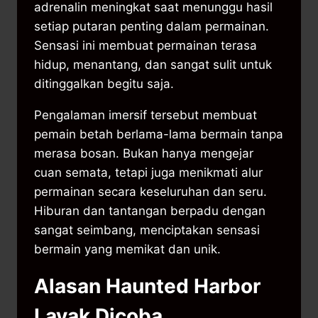
adrenalin meningkat saat menunggu hasil
setiap putaran penting dalam permainan.
Sensasi ini membuat permainan terasa
hidup, menantang, dan sangat sulit untuk
ditinggalkan begitu saja.
Pengalaman imersif tersebut membuat
pemain betah berlama-lama bermain tanpa
merasa bosan. Bukan hanya mengejar
cuan semata, tetapi juga menikmati alur
permainan secara keseluruhan dan seru.
Hiburan dan tantangan berpadu dengan
sangat seimbang, menciptakan sensasi
bermain yang memikat dan unik.
Alasan Haunted Harbor
Layak Dicoba