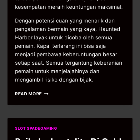
kesempatan meraih keuntungan maksimal.
Dengan potensi cuan yang menarik dan
pengalaman bermain yang kaya, Haunted
Harbor layak untuk dicoba oleh semua
pemain. Kapal terlarang ini bisa saja
menjadi pembawa keberuntungan besar
setiap saat. Semua tergantung keberanian
pemain untuk menjelajahinya dan
mengambil risiko dengan bijak.
JACKPOT
READ MORE
JITU
HAUNTED
HARBOR
KAPAL
TERLARANG
SLOT SPADEGAMING
PEMBAWA
CUAN