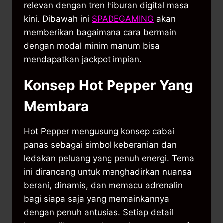
relevan dengan tren hiburan digital masa
kini. Dibawah ini
SPADEGAMING
akan
memberikan bagaimana cara bermain
dengan modal minim manum bisa
mendapatkan jackpot impian.
Konsep Hot Pepper Yang
Membara
Hot Pepper mengusung konsep cabai
panas sebagai simbol keberanian dan
ledakan peluang yang penuh energi. Tema
ini dirancang untuk menghadirkan nuansa
berani, dinamis, dan memacu adrenalin
bagi siapa saja yang memainkannya
dengan penuh antusias. Setiap detail