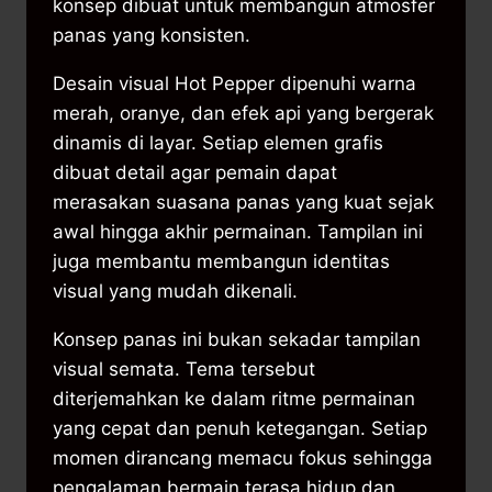
konsep dibuat untuk membangun atmosfer
panas yang konsisten.
Desain visual Hot Pepper dipenuhi warna
merah, oranye, dan efek api yang bergerak
dinamis di layar. Setiap elemen grafis
dibuat detail agar pemain dapat
merasakan suasana panas yang kuat sejak
awal hingga akhir permainan. Tampilan ini
juga membantu membangun identitas
visual yang mudah dikenali.
Konsep panas ini bukan sekadar tampilan
visual semata. Tema tersebut
diterjemahkan ke dalam ritme permainan
yang cepat dan penuh ketegangan. Setiap
momen dirancang memacu fokus sehingga
pengalaman bermain terasa hidup dan