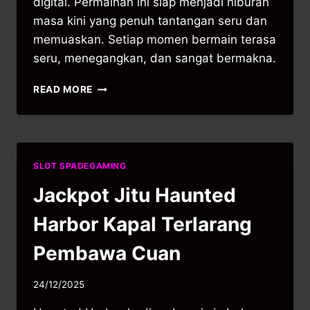
digital. Permainan ini siap menjadi hiburan
masa kini yang penuh tantangan seru dan
memuaskan. Setiap momen bermain terasa
seru, menegangkan, dan sangat bermakna.
RASAKAN
READ MORE
PANASNYA
HOT
PEPPER
JACKPOT
JITU
SLOT SPADEGAMING
SIAP
MELEDAK
Jackpot Jitu Haunted
Harbor Kapal Terlarang
Pembawa Cuan
24/12/2025