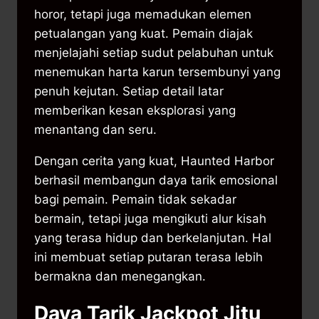
horor, tetapi juga memadukan elemen
petualangan yang kuat. Pemain diajak
menjelajahi setiap sudut pelabuhan untuk
menemukan harta karun tersembunyi yang
penuh kejutan. Setiap detail latar
memberikan kesan eksplorasi yang
menantang dan seru.
Dengan cerita yang kuat, Haunted Harbor
berhasil membangun daya tarik emosional
bagi pemain. Pemain tidak sekadar
bermain, tetapi juga mengikuti alur kisah
yang terasa hidup dan berkelanjutan. Hal
ini membuat setiap putaran terasa lebih
bermakna dan menegangkan.
Daya Tarik Jackpot Jitu