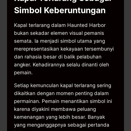
Simbol Keberuntungan
Kapal terlarang dalam Haunted Harbor
bukan sekadar elemen visual pemanis
semata. Ia menjadi simbol utama yang
merepresentasikan kekayaan tersembunyi
dan rahasia besar di balik pelabuhan
angker. Kehadirannya selalu dinanti oleh
pemain.
Setiap kemunculan kapal terlarang sering
dikaitkan dengan momen penting dalam
permainan. Pemain menantikan simbol ini
karena diyakini membawa peluang
kemenangan yang lebih besar. Banyak
yang menganggapnya sebagai pertanda