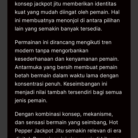
konsep jackpot jitu memberikan identitas
kuat yang mudah diingat oleh pemain. Hal
ini membuatnya menonjol di antara pilihan
lain yang semakin banyak tersedia.
Permainan ini dirancang mengikuti tren
modern tanpa mengorbankan
kesederhanaan dan kenyamanan pemain.
Antarmuka yang bersih membuat pemain
betah bermain dalam waktu lama dengan
konsentrasi penuh. Keseimbangan ini
menjadi nilai tambah tersendiri bagi semua
jenis pemain.
Dengan kombinasi konsep, mekanisme,
dan sensasi bermain yang seimbang, Hot
Pepper Jackpot Jitu semakin relevan di era