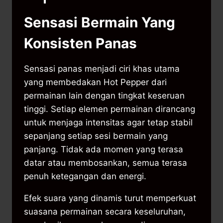
Sensasi Bermain Yang
Konsisten Panas
Sensasi panas menjadi ciri khas utama
yang membedakan Hot Pepper dari
permainan lain dengan tingkat keseruan
tinggi. Setiap elemen permainan dirancang
untuk menjaga intensitas agar tetap stabil
sepanjang setiap sesi bermain yang
panjang. Tidak ada momen yang terasa
datar atau membosankan, semua terasa
penuh ketegangan dan energi.
Efek suara yang dinamis turut memperkuat
suasana permainan secara keseluruhan,