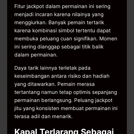
Fitur jackpot dalam permainan ini sering
menjadi incaran karena nilainya yang
menggiurkan. Banyak pemain tertarik
karena kombinasi simbol tertentu dapat
membuka peluang cuan signifikan. Momen
ini sering dianggap sebagai titik balik
dalam permainan.
Daya tarik lainnya terletak pada
keseimbangan antara risiko dan hadiah
yang ditawarkan. Pemain merasa
tertantang namun tetap optimis sepanjang
permainan berlangsung. Peluang jackpot
jitu yang konsisten membuat permainan ini
terasa adil dan menarik.
Kapal Terlarang Sebagai