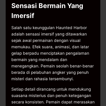
Sensasi Bermain Yang
Imersif
Salah satu keunggulan Haunted Harbor
adalah sensasi imersif yang ditawarkan
sejak awal permainan dengan visual
memukau. Efek suara, animasi, dan latar
gelap berpadu menciptakan pengalaman
bermain yang mendalam dan
menegangkan. Pemain seolah benar-benar
berada di pelabuhan angker yang penuh
misteri dan rahasia tersembunyi.
Setiap detail dirancang untuk mendukung
suasana misterius dan penuh ketegangan
secara konsisten. Pemain dapat merasakan