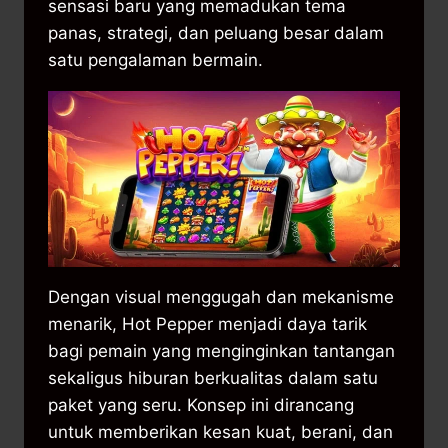
sensasi baru yang memadukan tema
panas, strategi, dan peluang besar dalam
satu pengalaman bermain.
Dengan visual menggugah dan mekanisme
menarik, Hot Pepper menjadi daya tarik
bagi pemain yang menginginkan tantangan
sekaligus hiburan berkualitas dalam satu
paket yang seru. Konsep ini dirancang
untuk memberikan kesan kuat, berani, dan