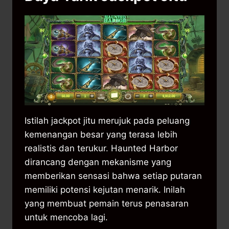
Istilah jackpot jitu merujuk pada peluang
kemenangan besar yang terasa lebih
realistis dan terukur. Haunted Harbor
dirancang dengan mekanisme yang
memberikan sensasi bahwa setiap putaran
memiliki potensi kejutan menarik. Inilah
yang membuat pemain terus penasaran
untuk mencoba lagi.