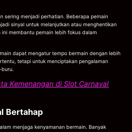
ran sering menjadi perhatian. Beberapa pemain
adi sinyal untuk melanjutkan atau menghentikan
an ini membantu pemain lebih fokus dalam
ain dapat mengatur tempo bermain dengan lebih
tertentu, tetapi untuk menciptakan pengalaman
-buru.
sta Kemenangan di Slot Carnaval
l Bertahap
 dalam menjaga kenyamanan bermain. Banyak