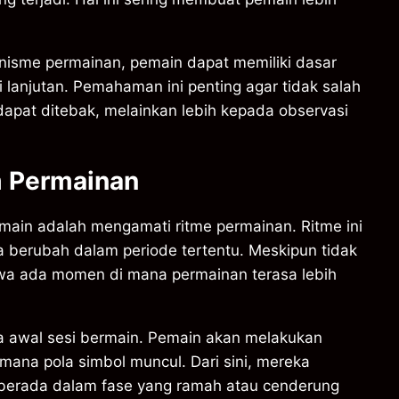
isme permainan, pemain dapat memiliki dasar
 lanjutan. Pemahaman ini penting agar tidak salah
pat ditebak, melainkan lebih kepada observasi
 Permainan
emain adalah mengamati ritme permainan. Ritme ini
a berubah dalam periode tertentu. Meskipun tidak
hwa ada momen di mana permainan terasa lebih
 awal sesi bermain. Pemain akan melakukan
mana pola simbol muncul. Dari sini, mereka
berada dalam fase yang ramah atau cenderung