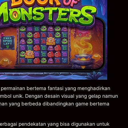
u permainan bertema fantasi yang menghadirkan
imbol unik. Dengan desain visual yang gelap namun
aman yang berbeda dibandingkan game bertema
bagai pendekatan yang bisa digunakan untuk