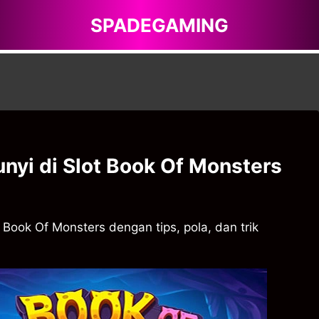
SPADEGAMING
nyi di Slot Book Of Monsters
 Book Of Monsters dengan tips, pola, dan trik